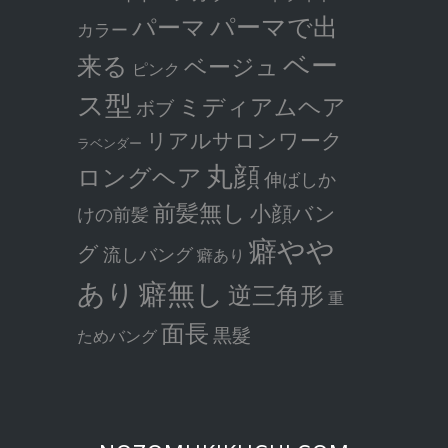
パーマで出
パーマ
カラー
ベー
来る
ベージュ
ピンク
ス型
ミディアムヘア
ボブ
リアルサロンワーク
ラベンダー
丸顔
ロングヘア
伸ばしか
前髪無し
小顔バン
けの前髪
癖やや
グ
流しバング
癖あり
癖無し
あり
逆三角形
重
面長
黒髮
ためバング