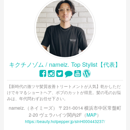
キクチノゾム / nameiz. Top Stylist【代表】
【新時代の激ツヤ髪質改善トリートメントが人気】乾かしただ
けでキマるショートヘア、ボブのカットが得意。髪の毛のお悩
みは、年代問わずお任せ下さい。
nameiz.（ネイミーズ） 〒231-0014 横浜市中区常盤町
2-20 ヴェラハイツ関内2F（
MAP
）
https://beauty.hotpepper.jp/slnH000443237/