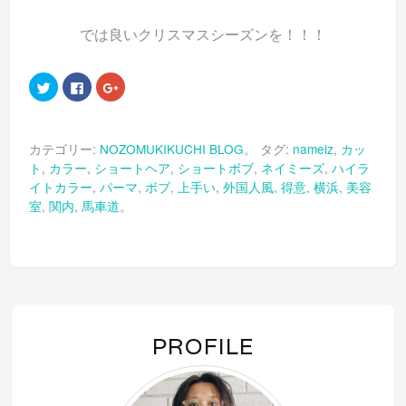
では良いクリスマスシーズンを！！！
ク
Facebook
ク
リ
で
リ
ッ
共
ッ
ク
有
ク
し
す
し
て
る
て
カテゴリー:
NOZOMUKIKUCHI BLOG
。 タグ:
nameiz
,
カッ
Twitter
に
Google+
で
は
で
ト
,
カラー
,
ショートヘア
,
ショートボブ
,
ネイミーズ
,
ハイラ
共
ク
共
有
リ
有
イトカラー
,
パーマ
,
ボブ
,
上手い
,
外国人風
,
得意
,
横浜
,
美容
(新
ッ
(新
し
ク
し
室
,
関内
,
馬車道
。
い
し
い
ウ
て
ウ
ィ
く
ィ
ン
だ
ン
ド
さ
ド
ウ
い
ウ
で
(新
で
開
し
開
き
い
き
ま
ウ
ま
す)
ィ
す)
ン
PROFILE
ド
ウ
で
開
き
ま