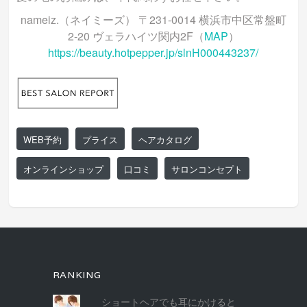
nameiz.（ネイミーズ） 〒231-0014 横浜市中区常盤町
2-20 ヴェラハイツ関内2F（
MAP
）
https://beauty.hotpepper.jp/slnH000443237/
WEB予約
プライス
ヘアカタログ
オンラインショップ
口コミ
サロンコンセプト
RANKING
ショートヘアでも耳にかけると