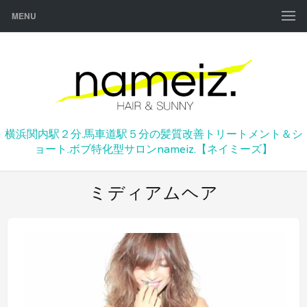
MENU
横浜関内駅２分.馬車道駅５分の髪質改善トリートメント＆シ
ョート.ボブ特化型サロンnameiz.【ネイミーズ】
ミディアムヘア