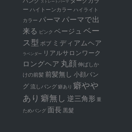
ダークカラ
バング
ストレートパーマ
ー
ハイトーンカラー
ハイライト
パーマで出
パーマ
カラー
ベー
来る
ベージュ
ピンク
ス型
ミディアムヘア
ボブ
リアルサロンワーク
ラベンダー
丸顔
ロングヘア
伸ばしか
前髪無し
小顔バン
けの前髪
癖やや
グ
流しバング
癖あり
癖無し
あり
逆三角形
重
面長
黒髮
ためバング