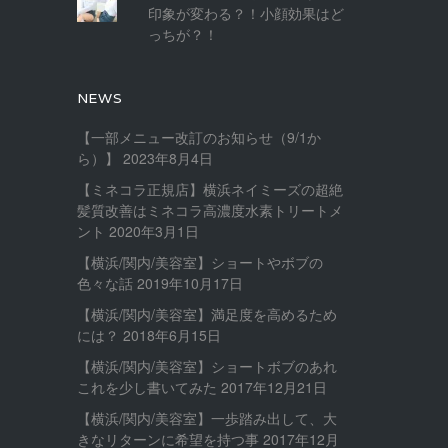
印象が変わる？！小顔効果はど
っちが？！
NEWS
【一部メニュー改訂のお知らせ（9/1か
ら）】
2023年8月4日
【ミネコラ正規店】横浜ネイミーズの超絶
髪質改善はミネコラ高濃度水素トリートメ
ント
2020年3月1日
【横浜/関内/美容室】ショートやボブの
色々な話
2019年10月17日
【横浜/関内/美容室】満足度を高めるため
には？
2018年6月15日
【横浜/関内/美容室】ショートボブのあれ
これを少し書いてみた
2017年12月21日
【横浜/関内/美容室】一歩踏み出して、大
きなリターンに希望を持つ事
2017年12月