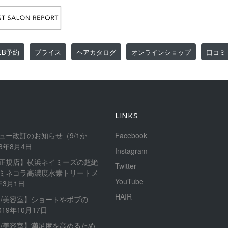
EB予約
プライス
ヘアカタログ
オンラインショップ
口コミ
LINKS
ュー改訂のお知らせ（9/1か
Facebook
23年8月4日
Instagram
正規店】横浜ネイミーズの超絶
Twitter
ミネコラ高濃度水素トリートメ
YouTube
年3月1日
HAIR
内/美容室】ショートやボブの
019年10月17日
内/美容室】満足度を高めるため