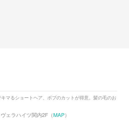
でキマるショートヘア、ボブのカットが得意。髪の毛のお
20 ヴェラハイツ関内2F（
MAP
）