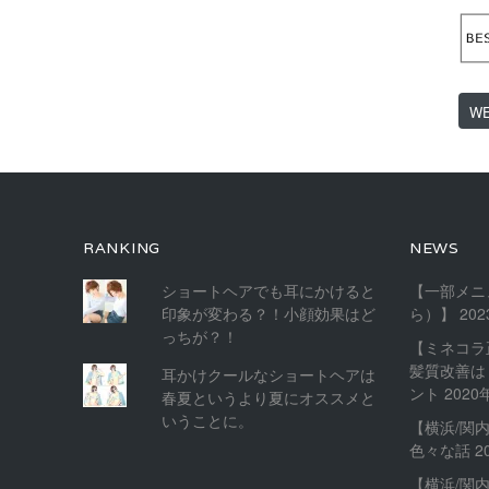
W
RANKING
NEWS
ショートヘアでも耳にかけると
【一部メニ
印象が変わる？！小顔効果はど
ら）】
20
っちが？！
【ミネコラ
髪質改善は
耳かけクールなショートヘアは
ント
2020
春夏というより夏にオススメと
いうことに。
【横浜/関
色々な話
2
【横浜/関