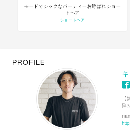
モードでシックなパーティーお呼ばれショー
トヘア
ショートヘア
PROFILE
キ
【
悩
na
htt