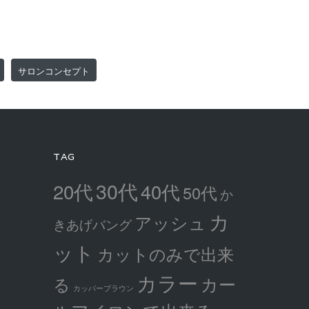
サロンコンセプト
TAG
30代
20代
40代
50代
か
カ
アッシュ
きあげバング
ット
カットのみで出来
カラー
カー
る
カッパーブラウン