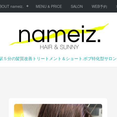
BOUT nameiz.
MENU & PRICE
SALON
WEB予約
駅５分の髪質改善トリートメント＆ショート.ボブ特化型サロンna