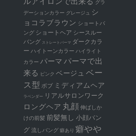
ルアイロンで出来る
グラ
シ
デーションカラー
グレージュ
ョコラブラウン
ショートバ
ショートヘア
シースルー
ング
ダークカラ
バング
ストレートパーマ
ー
ハイトーンカラー
ハイライト
パーマで出
パーマ
カラー
ベー
来る
ベージュ
ピンク
ス型
ミディアムヘア
ボブ
リアルサロンワーク
ラベンダー
丸顔
ロングヘア
伸ばしか
前髪無し
小顔バン
けの前髪
癖やや
グ
流しバング
癖あり