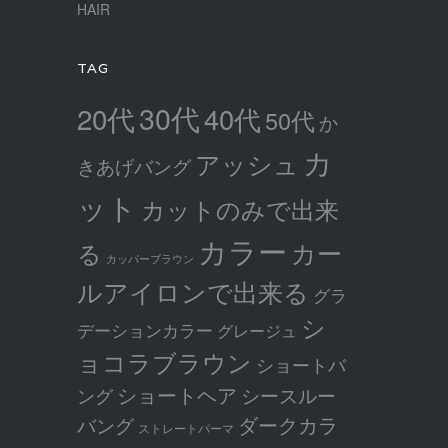
HAIR
TAG
30代
20代
40代
50代
か
カ
アッシュ
きあげバング
ット
カットのみで出来
カラー
カー
る
カッパーブラウン
ルアイロンで出来る
グラ
シ
デーションカラー
グレージュ
ョコラブラウン
ショートバ
ショートヘア
シースルー
ング
ダークカラ
バング
ストレートパーマ