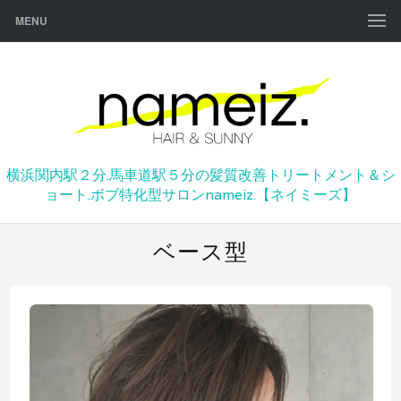
MENU
横浜関内駅２分.馬車道駅５分の髪質改善トリートメント＆シ
ョート.ボブ特化型サロンnameiz.【ネイミーズ】
ベース型