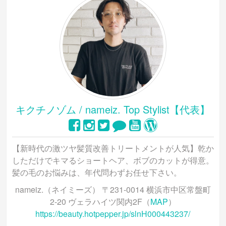
キクチノゾム / nameiz. Top Stylist【代表】
【新時代の激ツヤ髪質改善トリートメントが人気】乾か
しただけでキマるショートヘア、ボブのカットが得意。
髪の毛のお悩みは、年代問わずお任せ下さい。
nameiz.（ネイミーズ） 〒231-0014 横浜市中区常盤町
2-20 ヴェラハイツ関内2F（
MAP
）
https://beauty.hotpepper.jp/slnH000443237/