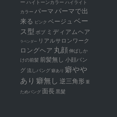
ー
ハイトーンカラー
ハイライト
パーマで出
パーマ
カラー
ベー
来る
ベージュ
ピンク
ス型
ミディアムヘア
ボブ
リアルサロンワーク
ラベンダー
丸顔
ロングヘア
伸ばしか
前髪無し
小顔バン
けの前髪
癖やや
グ
流しバング
癖あり
癖無し
あり
逆三角形
重
面長
黒髮
ためバング