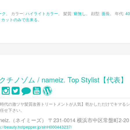
ーク
。 カラー:
ハイライトカラー
。 髪質:
癖無し
。 顔型:
面長
。 年代:
4
+
:
カットのみで出来る
。
クチノゾム / nameiz. Top Stylist【代表】
時代の激ツヤ髪質改善トリートメントが人気】乾かしただけでキマるシ
任せ下さい。
meiz.（ネイミーズ） 〒231-0014 横浜市中区常盤町2-
s://beauty.hotpepper.jp/slnH000443237/