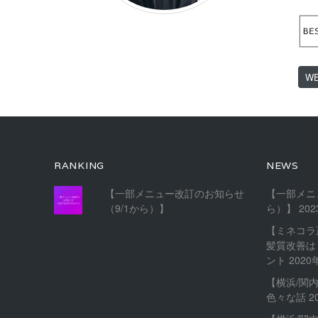
W
RANKING
NEWS
【一部メニュー改訂のお知らせ
【一部メニ
（9/1から）】
ら）】
20
【ミネコラ
髪質改善は
ント
2020
【横浜/関
色々な話
2