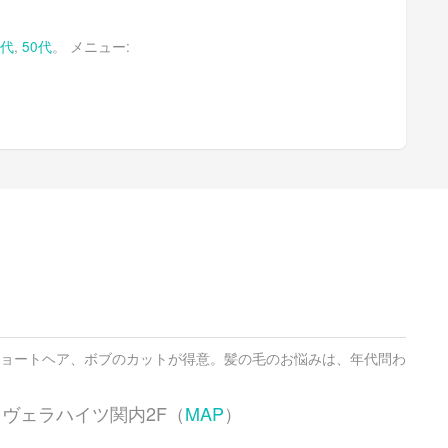
0代
,
50代
。 メニュー:
ョートヘア、ボブのカットが得意。髪の毛のお悩みは、年代問わ
20 ヴェラハイツ関内2F（
MAP
）