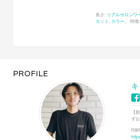
ク
有
ク
し
す
し
て
る
て
長さ:
リアルサロンワ
Twitter
に
Google
で
は
で
カット
,
カラー
。 特徴
共
ク
共
有
リ
有
(新
ッ
(新
し
ク
し
い
し
い
ウ
て
ウ
ィ
く
ィ
ン
だ
ン
ド
さ
ド
ウ
い
ウ
で
(新
で
開
し
開
き
い
き
ま
ウ
ま
PROFILE
す)
ィ
す)
ン
ド
キ
ウ
で
開
き
ま
す)
【新
ずお
na
http