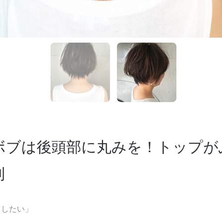
ボブは後頭部に丸みを！トップが
則
出したい」