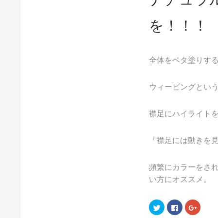
を！！！
全体をベタ塗りす
ウィービングとい
襟足にハイライト
「襟足には動きを
頻繁にカラーをさ
い方にオススメ。
ク
Facebook
ク
リ
で
リ
ッ
共
ッ