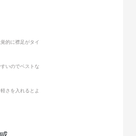
視覚的に襟足がタイ
やすいのでベストな
ら軽さを入れるとよ
感