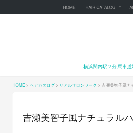
HOME
HAIR CATALOG
A
横浜関内駅２分.馬車道
HOME
>
ヘアカタログ
>
リアルサロンワーク
>
吉瀬美智子風ナ
吉瀬美智子風ナチュラル