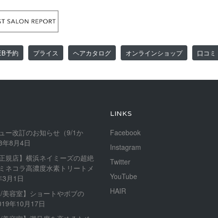
EB予約
プライス
ヘアカタログ
オンラインショップ
口コミ
LINKS
ュー改訂のお知らせ（9/1か
Facebook
23年8月4日
Instagram
正規店】横浜ネイミーズの超絶
Twitter
ミネコラ高濃度水素トリートメ
YouTube
年3月1日
HAIR
内/美容室】ショートやボブの
019年10月17日