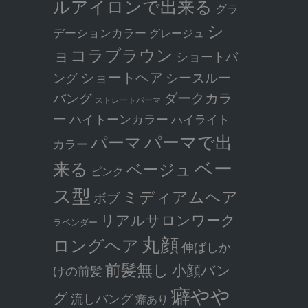
ルアイロンで出来る
グラ
シ
デーションカラー
グレージュ
ョコラブラウン
ショートバ
ショートヘア
シースルー
ング
ダークカラ
バング
ストレートパーマ
ー
ハイトーンカラー
ハイライト
パーマで出
パーマ
カラー
ベー
来る
ベージュ
ピンク
ス型
ミディアムヘア
ボブ
リアルサロンワーク
ラベンダー
丸顔
ロングヘア
伸ばしか
前髪無し
小顔バン
けの前髪
癖やや
グ
流しバング
癖あり