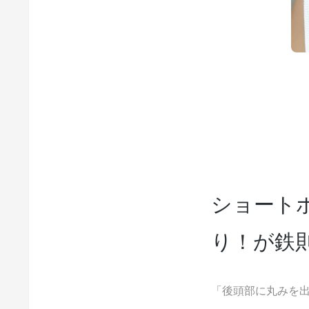
ショート
り！が鉄
「後頭部に丸みを