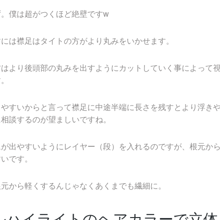
ず。僕は超がつくほど絶壁ですw
すには襟足はタイトの方がより丸みをいかせます。
方はより後頭部の丸みを出すようにカットしていく事によって
す。
きやすいからと言って襟足に中途半端に長さを残すとより浮き
に相談するのが望ましいですね。
ムが出やすいようにレイヤー（段）を入れるのですが、根元か
すいです。
根元から軽くするんじゃなくあくまでも繊細に。
ルハイライトのヘアカラーで立体