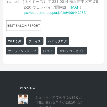
nameiz.（ネイミーズ） 〒231-0014 横浜市中区常盤町
2-20 ヴェラハイツ関内2F（
MAP
）
https://beauty.hotpepper.jp/slnH000443237/
WEB予約
プライス
ヘアカタログ
オンラインショップ
口コミ
サロンコンセプト
RANKING
ショートヘアでも耳にかけると
印象が変わる？！小顔効果はど
っちが？！