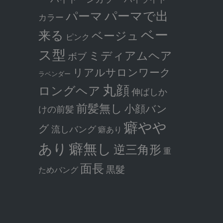
パーマで出
パーマ
カラー
ベー
来る
ベージュ
ピンク
ス型
ミディアムヘア
ボブ
リアルサロンワーク
ラベンダー
丸顔
ロングヘア
伸ばしか
前髪無し
小顔バン
けの前髪
癖やや
グ
流しバング
癖あり
癖無し
あり
逆三角形
重
面長
黒髮
ためバング