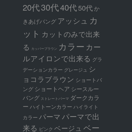
30代
20代
40代
50代
か
カ
アッシュ
きあげバング
ット
カットのみで出来
カラー
カー
る
カッパーブラウン
ルアイロンで出来る
グラ
シ
デーションカラー
グレージュ
ョコラブラウン
ショートバ
ショートヘア
シースルー
ング
ダークカラ
バング
ストレートパーマ
ー
ハイトーンカラー
ハイライト
パーマで出
パーマ
カラー
ベー
来る
ベージュ
ピンク