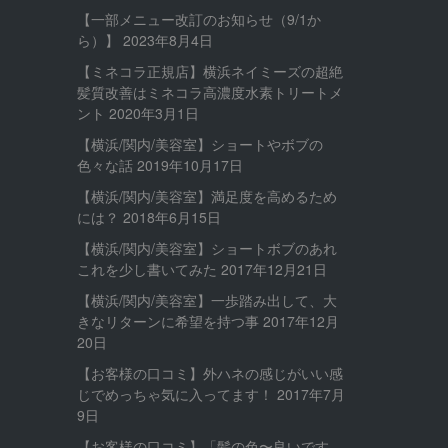
【一部メニュー改訂のお知らせ（9/1か
ら）】
2023年8月4日
【ミネコラ正規店】横浜ネイミーズの超絶
髪質改善はミネコラ高濃度水素トリートメ
ント
2020年3月1日
【横浜/関内/美容室】ショートやボブの
色々な話
2019年10月17日
【横浜/関内/美容室】満足度を高めるため
には？
2018年6月15日
【横浜/関内/美容室】ショートボブのあれ
これを少し書いてみた
2017年12月21日
【横浜/関内/美容室】一歩踏み出して、大
きなリターンに希望を持つ事
2017年12月
20日
【お客様の口コミ】外ハネの感じがいい感
じでめっちゃ気に入ってます！
2017年7月
9日
【お客様の口コミ】「髪の色〜良いです