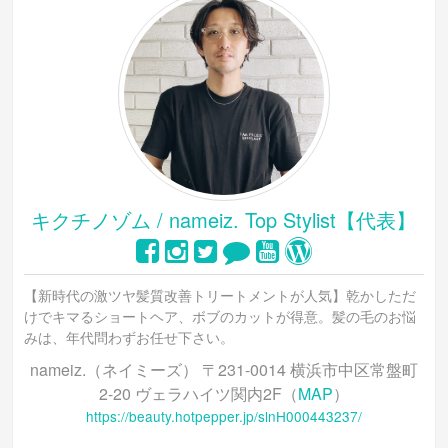
キクチノゾム / nameiz. Top Stylist【代表】
【新時代の激ツヤ髪質改善トリートメントが人気】乾かしただ
けでキマるショートヘア、ボブのカットが得意。髪の毛のお悩
みは、年代問わずお任せ下さい。
nameiz.（ネイミーズ） 〒231-0014 横浜市中区常盤町
2-20 ヴェラハイツ関内2F（
MAP
）
https://beauty.hotpepper.jp/slnH000443237/