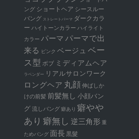
ショートヘア
シースルー
ング
ダークカラ
バング
ストレートパーマ
ー
ハイトーンカラー
ハイライト
パーマで出
パーマ
カラー
ベー
来る
ベージュ
ピンク
ス型
ミディアムヘア
ボブ
リアルサロンワーク
ラベンダー
丸顔
ロングヘア
伸ばしか
前髪無し
小顔バン
けの前髪
癖やや
グ
流しバング
癖あり
癖無し
あり
逆三角形
重
面長
黒髮
ためバング