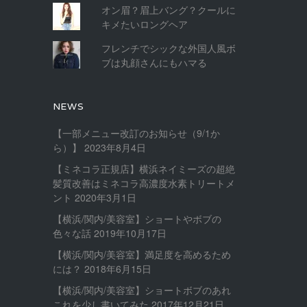
オン眉？眉上バング？クールに
キメたいロングヘア
フレンチでシックな外国人風ボ
ブは丸顔さんにもハマる
NEWS
【一部メニュー改訂のお知らせ（9/1か
ら）】
2023年8月4日
【ミネコラ正規店】横浜ネイミーズの超絶
髪質改善はミネコラ高濃度水素トリートメ
ント
2020年3月1日
【横浜/関内/美容室】ショートやボブの
色々な話
2019年10月17日
【横浜/関内/美容室】満足度を高めるため
には？
2018年6月15日
【横浜/関内/美容室】ショートボブのあれ
これを少し書いてみた
2017年12月21日