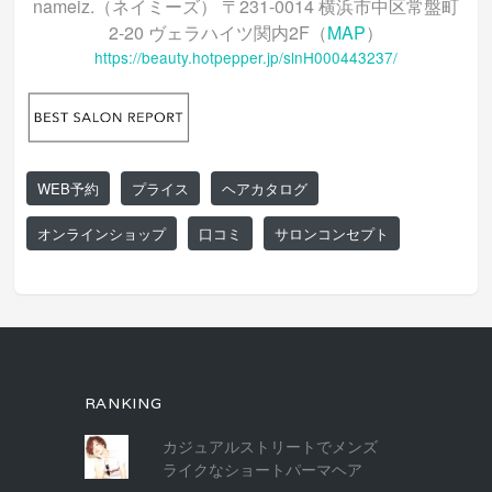
nameiz.（ネイミーズ） 〒231-0014 横浜市中区常盤町
2-20 ヴェラハイツ関内2F（
MAP
）
https://beauty.hotpepper.jp/slnH000443237/
WEB予約
プライス
ヘアカタログ
オンラインショップ
口コミ
サロンコンセプト
RANKING
カジュアルストリートでメンズ
ライクなショートパーマヘア