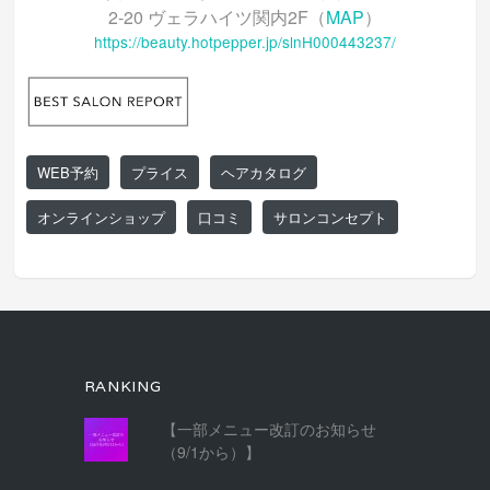
2-20 ヴェラハイツ関内2F（
MAP
）
https://beauty.hotpepper.jp/slnH000443237/
WEB予約
プライス
ヘアカタログ
オンラインショップ
口コミ
サロンコンセプト
RANKING
【一部メニュー改訂のお知らせ
（9/1から）】