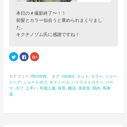
本日の＃撮影終了〜！！
前髪とカラー似合うと褒められまくりまし
た。
キクチノゾム氏に感謝ですね！
ク
Facebook
ク
リ
で
リ
ッ
共
ッ
ク
有
ク
し
す
し
て
る
て
カテゴリー:
REVIEW
。 タグ:
nameiz
,
カット
,
カラー
,
ショー
Twitter
に
Google+
で
は
で
トヘア
,
ショートボブ
,
ネイミーズ
,
ハイライトカラー
,
パー
共
ク
共
有
リ
有
マ
,
ボブ
,
上手い
,
外国人風
,
得意
,
横浜
,
美容室
,
関内
,
馬車
(新
ッ
(新
し
ク
し
道
。
い
し
い
ウ
て
ウ
ィ
く
ィ
ン
だ
ン
ド
さ
ド
ウ
い
ウ
で
(新
で
開
し
開
き
い
き