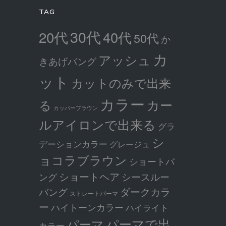
TAG
30代
20代
40代
50代
か
カ
アッシュ
きあげバング
ット
カットのみで出来
カラー
カー
る
カッパーブラウン
ルアイロンで出来る
グラ
シ
デーションカラー
グレージュ
ョコラブラウン
ショートバ
ショートヘア
シースルー
ング
ダークカラ
バング
ストレートパーマ
ー
ハイトーンカラー
ハイライト
パーマで出
パーマ
カラー