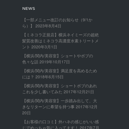
NEWS
【一部メニュー改訂のお知らせ（9/1か
ら）】
2023年8月4日
【ミネコラ正規店】横浜ネイミーズの超絶
髪質改善はミネコラ高濃度水素トリートメ
ント
2020年3月1日
【横浜/関内/美容室】ショートやボブの
色々な話
2019年10月17日
【横浜/関内/美容室】満足度を高めるため
には？
2018年6月15日
【横浜/関内/美容室】ショートボブのあれ
これを少し書いてみた
2017年12月21日
【横浜/関内/美容室】一歩踏み出して、大
きなリターンに希望を持つ事
2017年12月
20日
【お客様の口コミ】外ハネの感じがいい感
じでめっちゃ気に入ってます！
2017年7月