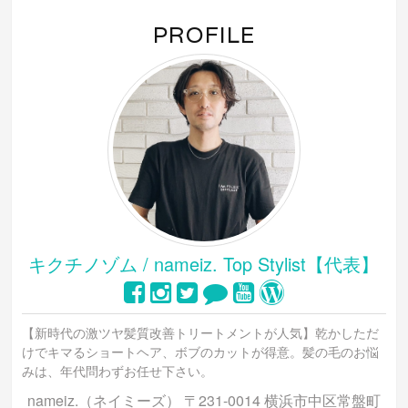
ま
ウ
ま
す)
ィ
す)
ン
PROFILE
ド
ウ
で
開
き
ま
す)
キクチノゾム / nameiz. Top Stylist【代表】
【新時代の激ツヤ髪質改善トリートメントが人気】乾かしただ
けでキマるショートヘア、ボブのカットが得意。髪の毛のお悩
みは、年代問わずお任せ下さい。
nameiz.（ネイミーズ） 〒231-0014 横浜市中区常盤町