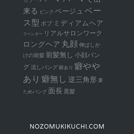
ベー
来る
ベージュ
ピンク
ス型
ミディアムヘア
ボブ
リアルサロンワーク
ラベンダー
丸顔
ロングヘア
伸ばしか
前髪無し
小顔バン
けの前髪
癖やや
グ
流しバング
癖あり
癖無し
あり
逆三角形
重
面長
黒髮
ためバング
NOZOMUKIKUCHI.COM