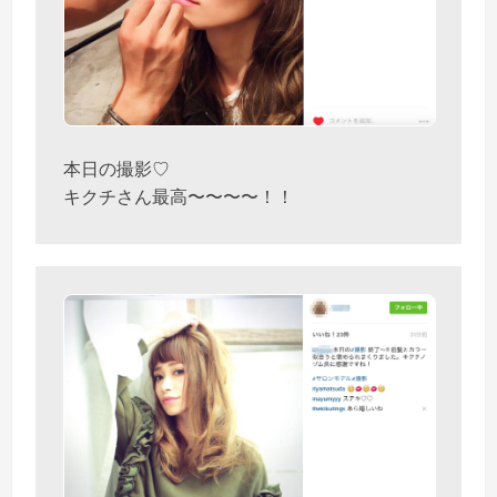
本日の撮影♡
キクチさん最高〜〜〜〜！！