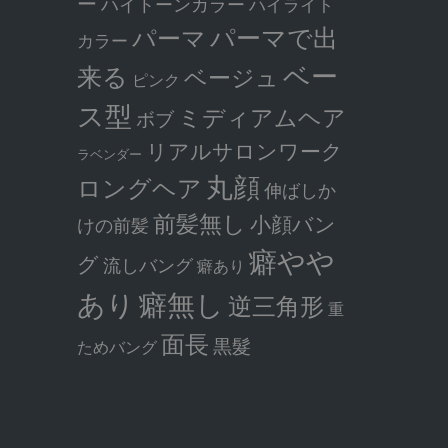
ー
ハイトーンカラー
ハイライト
パーマで出
パーマ
カラー
ベー
来る
ベージュ
ピンク
ス型
ミディアムヘア
ボブ
リアルサロンワーク
ラベンダー
丸顔
ロングヘア
伸ばしか
前髪無し
小顔バン
けの前髪
癖やや
グ
流しバング
癖あり
癖無し
あり
逆三角形
重
面長
黒髮
ためバング