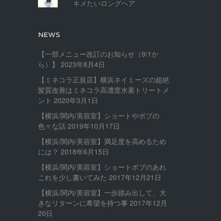
キメたいロングヘア
NEWS
【一部メニュー改訂のお知らせ（9/1か
ら）】
2023年8月4日
【ミネコラ正規店】横浜ネイミーズの超絶
髪質改善はミネコラ高濃度水素トリートメ
ント
2020年3月1日
【横浜/関内/美容室】ショートやボブの
色々な話
2019年10月17日
【横浜/関内/美容室】満足度を高めるため
には？
2018年6月15日
【横浜/関内/美容室】ショートボブのあれ
これを少し書いてみた
2017年12月21日
【横浜/関内/美容室】一歩踏み出して、大
きなリターンに希望を持つ事
2017年12月
20日