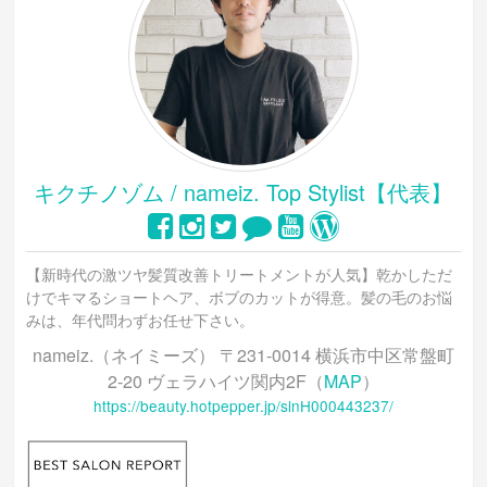
キクチノゾム / nameiz. Top Stylist【代表】
【新時代の激ツヤ髪質改善トリートメントが人気】乾かしただ
けでキマるショートヘア、ボブのカットが得意。髪の毛のお悩
みは、年代問わずお任せ下さい。
nameiz.（ネイミーズ） 〒231-0014 横浜市中区常盤町
2-20 ヴェラハイツ関内2F（
MAP
）
https://beauty.hotpepper.jp/slnH000443237/