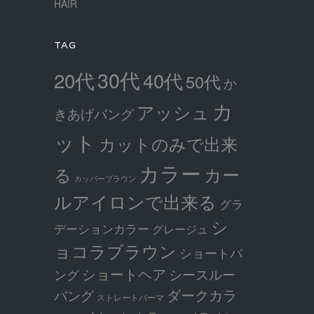
HAIR
TAG
30代
20代
40代
50代
か
カ
アッシュ
きあげバング
ット
カットのみで出来
カラー
カー
る
カッパーブラウン
ルアイロンで出来る
グラ
シ
デーションカラー
グレージュ
ョコラブラウン
ショートバ
ショートヘア
シースルー
ング
ダークカラ
バング
ストレートパーマ