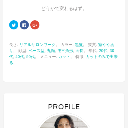
どうかで変わるはず。
ク
Facebook
ク
リ
で
リ
ッ
共
ッ
ク
有
ク
し
す
し
て
る
て
長さ:
リアルサロンワーク
。 カラー:
黒髮
。 髪質:
癖ややあ
Twitter
に
Google+
で
は
で
り
。 顔型:
ベース型
,
丸顔
,
逆三角形
,
面長
。 年代:
20代
,
30
共
ク
共
有
リ
有
代
,
40代
,
50代
。 メニュー:
カット
。 特徴:
カットのみで出来
(新
ッ
(新
し
ク
し
る
。
い
し
い
ウ
て
ウ
ィ
く
ィ
ン
だ
ン
ド
さ
ド
ウ
い
ウ
で
(新
で
開
し
開
き
い
き
ま
ウ
ま
す)
ィ
す)
ン
PROFILE
ド
ウ
で
開
き
ま
す)