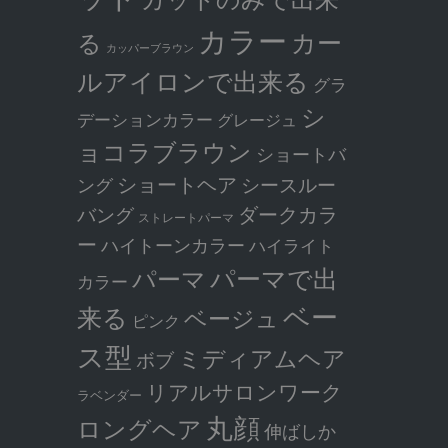
カラー
カー
る
カッパーブラウン
ルアイロンで出来る
グラ
シ
デーションカラー
グレージュ
ョコラブラウン
ショートバ
ショートヘア
シースルー
ング
ダークカラ
バング
ストレートパーマ
ー
ハイトーンカラー
ハイライト
パーマで出
パーマ
カラー
ベー
来る
ベージュ
ピンク
ス型
ミディアムヘア
ボブ
リアルサロンワーク
ラベンダー
丸顔
ロングヘア
伸ばしか