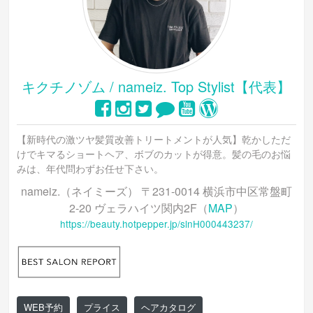
キクチノゾム / nameiz. Top Stylist【代表】
【新時代の激ツヤ髪質改善トリートメントが人気】乾かしただ
けでキマるショートヘア、ボブのカットが得意。髪の毛のお悩
みは、年代問わずお任せ下さい。
nameiz.（ネイミーズ） 〒231-0014 横浜市中区常盤町
2-20 ヴェラハイツ関内2F（
MAP
）
https://beauty.hotpepper.jp/slnH000443237/
WEB予約
プライス
ヘアカタログ