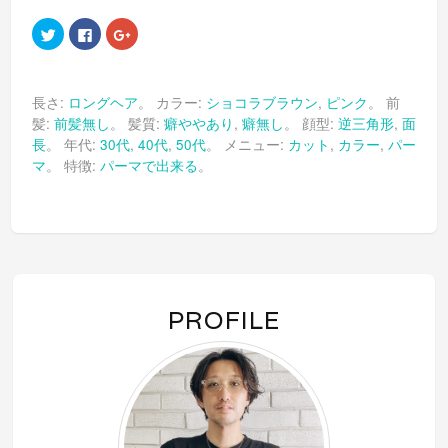
ク
Facebook
ク
リ
で
リ
ッ
共
ッ
ク
有
ク
し
す
し
て
る
て
長さ:
ロングヘア
。 カラー:
ショコラブラウン
,
ピンク
。 前
Twitter
に
Google+
で
は
で
髪:
前髪無し
。 髪質:
癖ややあり
,
癖無し
。 顔型:
逆三角形
,
面
共
ク
共
有
リ
有
長
。 年代:
30代
,
40代
,
50代
。 メニュー:
カット
,
カラー
,
パー
(新
ッ
(新
し
ク
し
マ
。 特徴:
パーマで出来る
。
い
し
い
ウ
て
ウ
ィ
く
ィ
ン
だ
ン
ド
さ
ド
ウ
い
ウ
で
(新
で
開
し
開
き
い
き
ま
ウ
ま
す)
ィ
す)
ン
PROFILE
ド
ウ
で
開
き
ま
す)