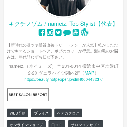
キクチノゾム / nameiz. Top Stylist【代表】
【新時代の激ツヤ髪質改善トリートメントが人気】乾かしただ
けでキマるショートヘア、ボブのカットが得意。髪の毛のお悩
みは、年代問わずお任せ下さい。
nameiz.（ネイミーズ） 〒231-0014 横浜市中区常盤町
2-20 ヴェラハイツ関内2F（
MAP
）
https://beauty.hotpepper.jp/slnH000443237/
WEB予約
プライス
ヘアカタログ
オンラインショップ
口コミ
サロンコンセプト