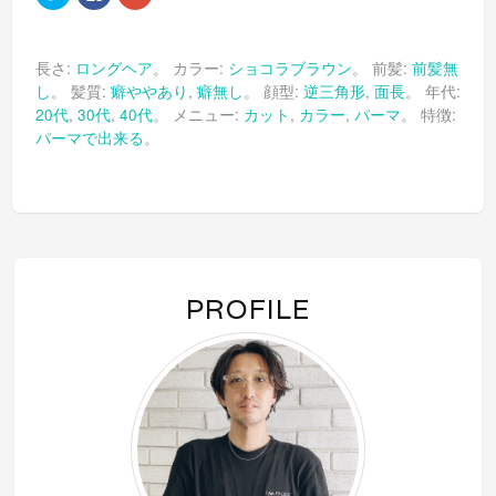
リ
で
リ
ッ
共
ッ
ク
有
ク
し
す
し
て
る
て
長さ:
ロングヘア
。 カラー:
ショコラブラウン
。 前髪:
前髪無
Twitter
に
Google+
で
は
で
し
。 髪質:
癖ややあり
,
癖無し
。 顔型:
逆三角形
,
面長
。 年代:
共
ク
共
有
リ
有
20代
,
30代
,
40代
。 メニュー:
カット
,
カラー
,
パーマ
。 特徴:
(新
ッ
(新
し
ク
し
パーマで出来る
。
い
し
い
ウ
て
ウ
ィ
く
ィ
ン
だ
ン
ド
さ
ド
ウ
い
ウ
で
(新
で
開
し
開
き
い
き
ま
ウ
ま
す)
ィ
す)
ン
PROFILE
ド
ウ
で
開
き
ま
す)