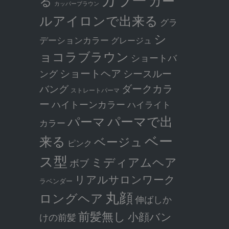
カー
る
カッパーブラウン
ルアイロンで出来る
グラ
シ
デーションカラー
グレージュ
ョコラブラウン
ショートバ
ショートヘア
シースルー
ング
ダークカラ
バング
ストレートパーマ
ー
ハイトーンカラー
ハイライト
パーマで出
パーマ
カラー
ベー
来る
ベージュ
ピンク
ス型
ミディアムヘア
ボブ
リアルサロンワーク
ラベンダー
丸顔
ロングヘア
伸ばしか
前髪無し
小顔バン
けの前髪