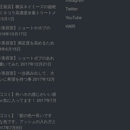
Instagram
正規店】横浜ネイミーズの超絶
Twitter
ミネコラ高濃度水素トリートメ
YouTube
年3月1日
HAIR
内/美容室】ショートやボブの
019年10月17日
内/美容室】満足度を高めるため
18年6月15日
内/美容室】ショートボブのあれ
書いてみた
2017年12月21日
内/美容室】一歩踏み出して、大
ンに希望を持つ事
2017年12月
口コミ】外ハネの感じがいい感
ゃ気に入ってます！
2017年7月
口コミ】「髪の色〜良いです
な色です。アッシュの入れ方と
017年7月9日