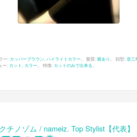
ラー:
カッパーブラウン
,
ハイライトカラー
。 髪質:
癖あり
。 顔型:
逆三
+
ュー:
カット
,
カラー
。 特徴:
カットのみで出来る
。
クチノゾム / nameiz. Top Stylist【代表】