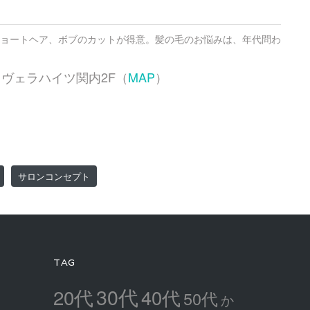
ョートヘア、ボブのカットが得意。髪の毛のお悩みは、年代問わ
20 ヴェラハイツ関内2F（
MAP
）
サロンコンセプト
TAG
30代
20代
40代
50代
か