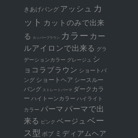
カ
アッシュ
きあげバング
ット
カットのみで出来
カラー
カー
る
カッパーブラウン
ルアイロンで出来る
グラ
シ
デーションカラー
グレージュ
ョコラブラウン
ショートバ
ショートヘア
シースルー
ング
ダークカラ
バング
ストレートパーマ
ー
ハイトーンカラー
ハイライト
パーマで出
パーマ
カラー
ベー
来る
ベージュ
ピンク
ス型
ミディアムヘア
ボブ