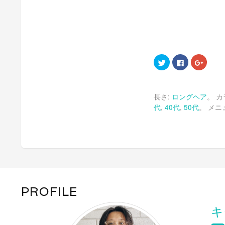
ク
Facebook
ク
リ
で
リ
ッ
共
ッ
ク
有
ク
し
す
し
て
る
て
長さ:
ロングヘア
。 カ
Twitter
に
Google
で
は
で
代
,
40代
,
50代
。 メニ
共
ク
共
有
リ
有
(新
ッ
(新
し
ク
し
い
し
い
ウ
て
ウ
ィ
く
ィ
ン
だ
ン
ド
さ
ド
ウ
い
ウ
で
(新
で
開
し
開
き
い
き
ま
ウ
ま
PROFILE
す)
ィ
す)
ン
ド
キ
ウ
で
開