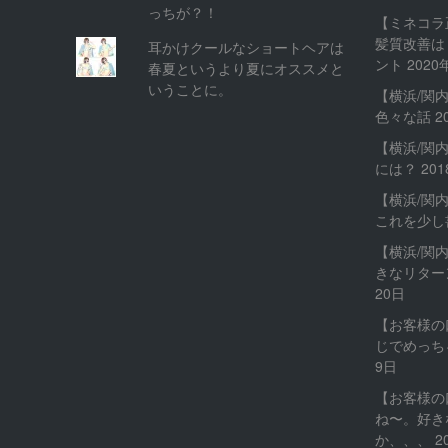
っちが？！
【ミネコラ
髪質改善は
耳かけクールなショートヘアは
ント
2020
春夏というより夏にオススメと
いうことに。
【横浜/関
色々な話
2
【横浜/関
には？
20
【横浜/関
これを少し
【横浜/関
きなリター
20日
【お客様の
じでめっち
9日
【お客様の
ね〜。好き
か、、、
2