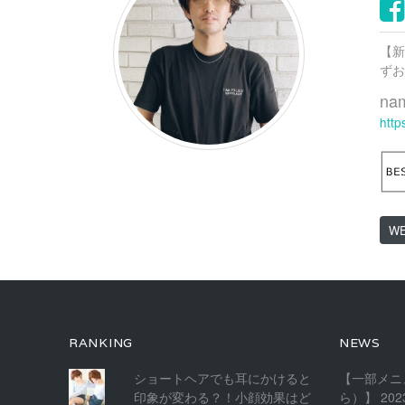
き
ま
す)
【新
ずお
na
http
W
RANKING
NEWS
ショートヘアでも耳にかけると
【一部メニ
印象が変わる？！小顔効果はど
ら）】
20