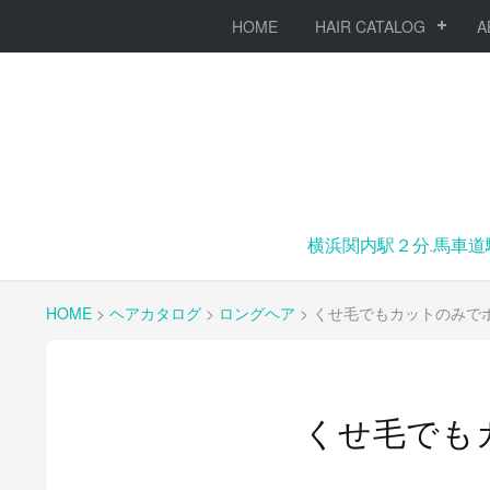
HOME
HAIR CATALOG
A
横浜関内駅２分.馬車道
HOME
>
ヘアカタログ
>
ロングヘア
>
くせ毛でもカットのみで
くせ毛でも