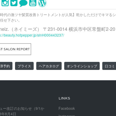
時代の激ツヤ髪質改善トリートメントが人気】乾かしただけでキマるシ
任せ下さい。
meiz.（ネイミーズ） 〒231-0014 横浜市中区常盤町2-
s://beauty.hotpepper.jp/slnH000443237/
EB予約
プライス
ヘアカタログ
オンラインショップ
口コミ
LINKS
ュー改訂のお知らせ（9/1か
Facebook
23年8月4日