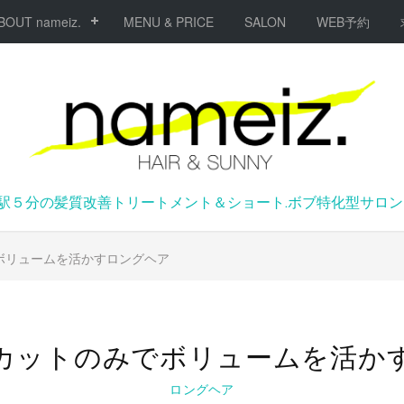
BOUT nameiz.
MENU & PRICE
SALON
WEB予約
駅５分の髪質改善トリートメント＆ショート.ボブ特化型サロンna
ボリュームを活かすロングヘア
カットのみでボリュームを活か
ロングヘア