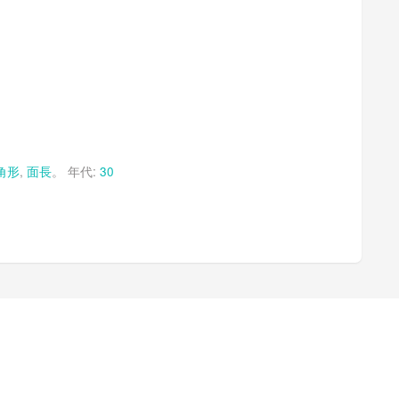
角形
,
面長
。 年代:
30