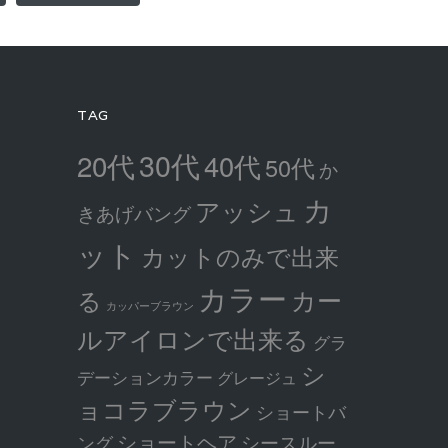
TAG
30代
20代
40代
50代
か
カ
アッシュ
きあげバング
ット
カットのみで出来
カラー
カー
る
カッパーブラウン
ルアイロンで出来る
グラ
シ
デーションカラー
グレージュ
ョコラブラウン
ショートバ
ショートヘア
シースルー
ング