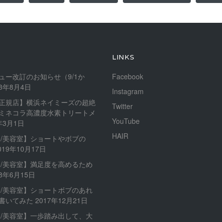
LINKS
ュー改訂のお知らせ（9/1か
Facebook
23年8月4日
Instagram
正規店】横浜ネイミーズの超絶
Twitter
ミネコラ高濃度水素トリートメ
YouTube
年3月1日
HAIR
内/美容室】ショートやボブの
019年10月17日
内/美容室】満足度を高めるため
18年6月15日
内/美容室】ショートボブのあれ
書いてみた
2017年12月21日
内/美容室】一歩踏み出して、大