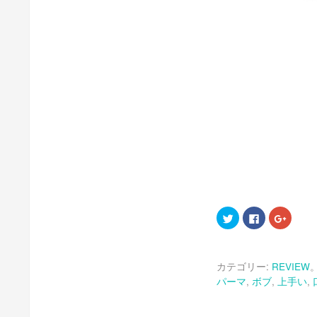
ク
Facebook
ク
リ
で
リ
ッ
共
ッ
ク
有
ク
し
す
し
て
る
て
カテゴリー:
REVIEW
Twitter
に
Google
で
は
で
パーマ
,
ボブ
,
上手い
,
共
ク
共
有
リ
有
(新
ッ
(新
し
ク
し