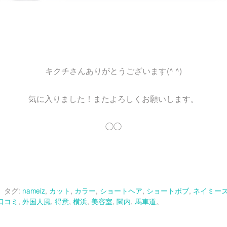
キクチさんありがとうございます(^ ^)
気に入りました！またよろしくお願いします。
◯◯
。 タグ:
nameiz
,
カット
,
カラー
,
ショートヘア
,
ショートボブ
,
ネイミー
+
口コミ
,
外国人風
,
得意
,
横浜
,
美容室
,
関内
,
馬車道
。