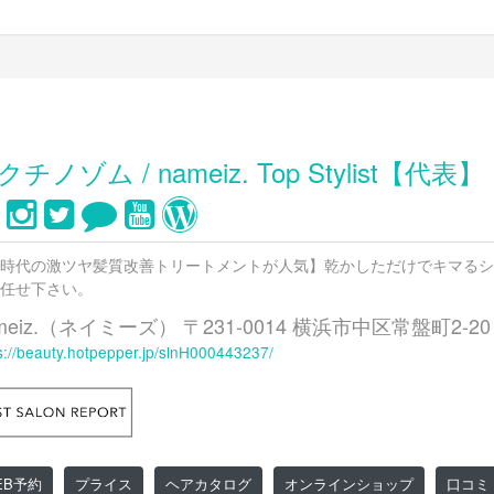
クチノゾム / nameiz. Top Stylist【代表】
時代の激ツヤ髪質改善トリートメントが人気】乾かしただけでキマるシ
任せ下さい。
meiz.（ネイミーズ） 〒231-0014 横浜市中区常盤町2-
s://beauty.hotpepper.jp/slnH000443237/
EB予約
プライス
ヘアカタログ
オンラインショップ
口コミ