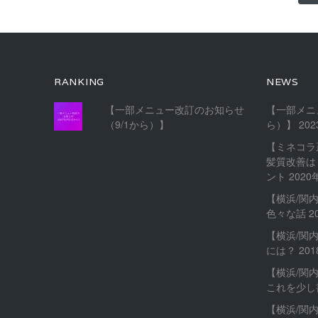
RANKING
NEWS
【一部メニュー改訂のお知らせ
【一部メニ
（9/1から）】
ら）】
20
【ミネコラ
髪質改善は
ント
2020
【横浜/関
色々な話
2
【横浜/関
には？
20
【横浜/関
これを少し
【横浜/関