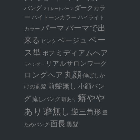
ダークカラ
バング
ストレートパーマ
ー
ハイトーンカラー
ハイライト
パーマで出
パーマ
カラー
ベー
来る
ベージュ
ピンク
ス型
ミディアムヘア
ボブ
リアルサロンワーク
ラベンダー
丸顔
ロングヘア
伸ばしか
前髪無し
小顔バン
けの前髪
癖やや
グ
流しバング
癖あり
癖無し
あり
逆三角形
重
面長
黒髮
ためバング