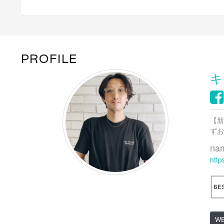
い
し
い
ウ
て
ウ
ィ
く
ィ
ン
だ
ン
ド
さ
ド
ウ
い
ウ
で
(新
で
開
し
開
き
い
き
ま
ウ
ま
PROFILE
す)
ィ
す)
ン
ド
キ
ウ
で
開
き
ま
す)
【新
ずお
na
http
W