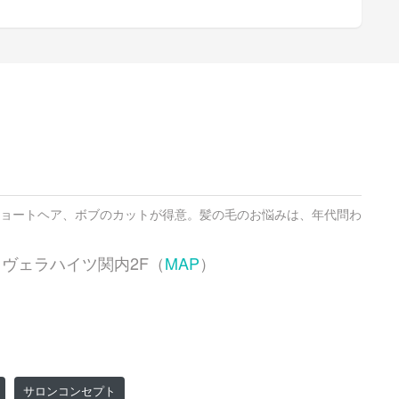
ョートヘア、ボブのカットが得意。髪の毛のお悩みは、年代問わ
20 ヴェラハイツ関内2F（
MAP
）
サロンコンセプト