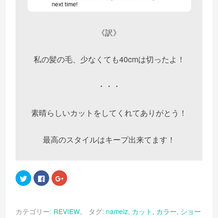
《訳》
私の髪の毛、少なくても40cmは切ったよ！
・・・
素晴らしいカットをしてくれてありがとう！
最高のスタイルはキープ出来てます！
ク
Facebook
ク
リ
で
リ
ッ
共
ッ
ク
有
ク
し
す
し
て
る
て
カテゴリー:
REVIEW
。 タグ:
nameiz
,
カット
,
カラー
,
ショー
Twitter
に
Google+
で
は
で