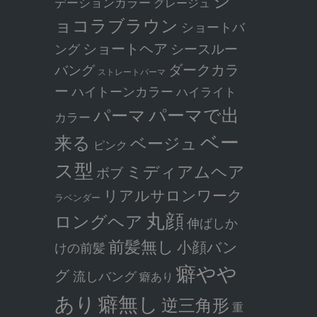
デーションカラー
グレージュ
ョコラブラウン
ショートバ
ショートヘア
シースルー
ング
ダークカラ
バング
ストレートパーマ
ー
ハイトーンカラー
ハイライト
パーマで出
パーマ
カラー
ベー
来る
ベージュ
ピンク
ス型
ミディアムヘア
ボブ
リアルサロンワーク
ラベンダー
丸顔
ロングヘア
伸ばしか
前髪無し
小顔バン
けの前髪
癖やや
グ
流しバング
癖あり
癖無し
あり
逆三角形
重