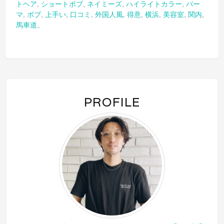
トヘア
,
ショートボブ
,
ネイミーズ
,
ハイライトカラー
,
パー
共
ク
共
有
リ
有
マ
,
ボブ
,
上手い
,
口コミ
,
外国人風
,
得意
,
横浜
,
美容室
,
関内
,
(新
ッ
(新
し
ク
し
馬車道
。
い
し
い
ウ
て
ウ
ィ
く
ィ
ン
だ
ン
ド
さ
ド
ウ
い
ウ
で
(新
で
開
し
開
き
い
き
ま
ウ
ま
す)
ィ
す)
ン
PROFILE
ド
ウ
で
開
き
ま
す)