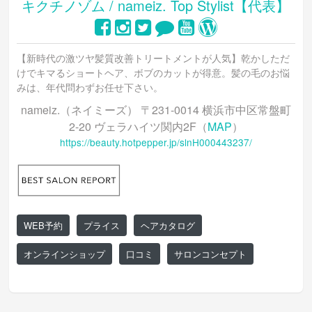
キクチノゾム / nameiz. Top Stylist【代表】
【新時代の激ツヤ髪質改善トリートメントが人気】乾かしただ
けでキマるショートヘア、ボブのカットが得意。髪の毛のお悩
みは、年代問わずお任せ下さい。
nameiz.（ネイミーズ） 〒231-0014 横浜市中区常盤町
2-20 ヴェラハイツ関内2F（
MAP
）
https://beauty.hotpepper.jp/slnH000443237/
WEB予約
プライス
ヘアカタログ
オンラインショップ
口コミ
サロンコンセプト