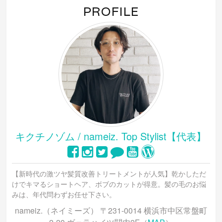
ン
PROFILE
ド
ウ
で
開
き
ま
す)
キクチノゾム / nameiz. Top Stylist【代表】
【新時代の激ツヤ髪質改善トリートメントが人気】乾かしただ
けでキマるショートヘア、ボブのカットが得意。髪の毛のお悩
みは、年代問わずお任せ下さい。
nameiz.（ネイミーズ） 〒231-0014 横浜市中区常盤町