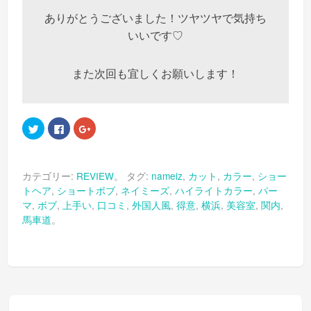
ありがとうございました！ツヤツヤで気持ち
いいです♡
また次回も宜しくお願いします！
ク
Facebook
ク
リ
で
リ
ッ
共
ッ
ク
有
ク
し
す
し
て
る
て
カテゴリー:
REVIEW
。 タグ:
nameiz
,
カット
,
カラー
,
ショー
Twitter
に
Google+
で
は
で
トヘア
,
ショートボブ
,
ネイミーズ
,
ハイライトカラー
,
パー
共
ク
共
有
リ
有
マ
,
ボブ
,
上手い
,
口コミ
,
外国人風
,
得意
,
横浜
,
美容室
,
関内
,
(新
ッ
(新
し
ク
し
馬車道
。
い
し
い
ウ
て
ウ
ィ
く
ィ
ン
だ
ン
ド
さ
ド
ウ
い
ウ
で
(新
で
開
し
開
き
い
き
ま
ウ
ま
す)
ィ
す)