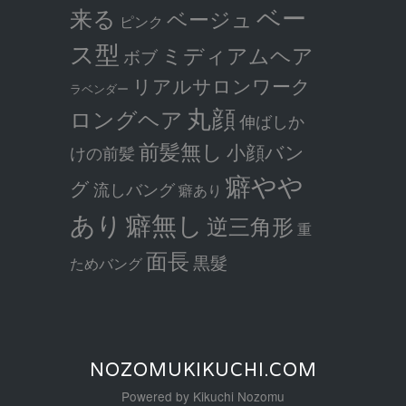
ベー
来る
ベージュ
ピンク
ス型
ミディアムヘア
ボブ
リアルサロンワーク
ラベンダー
丸顔
ロングヘア
伸ばしか
前髪無し
小顔バン
けの前髪
癖やや
グ
流しバング
癖あり
癖無し
あり
逆三角形
重
面長
黒髮
ためバング
NOZOMUKIKUCHI.COM
Powered by Kikuchi Nozomu