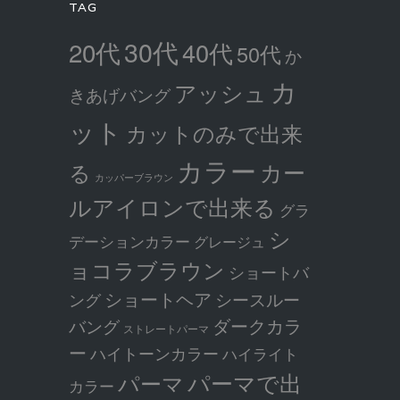
TAG
30代
20代
40代
50代
か
カ
アッシュ
きあげバング
ット
カットのみで出来
カラー
カー
る
カッパーブラウン
ルアイロンで出来る
グラ
シ
デーションカラー
グレージュ
ョコラブラウン
ショートバ
ショートヘア
シースルー
ング
ダークカラ
バング
ストレートパーマ
ー
ハイトーンカラー
ハイライト
パーマで出
パーマ
カラー