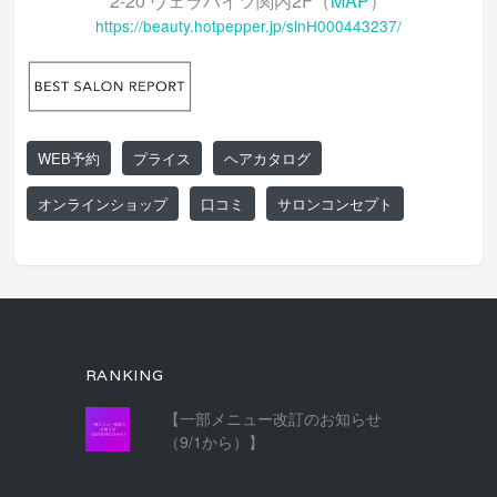
2-20 ヴェラハイツ関内2F（
MAP
）
https://beauty.hotpepper.jp/slnH000443237/
WEB予約
プライス
ヘアカタログ
オンラインショップ
口コミ
サロンコンセプト
RANKING
【一部メニュー改訂のお知らせ
（9/1から）】