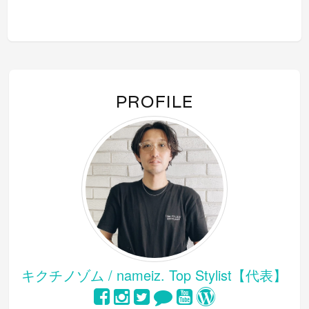
い
し
い
ウ
て
ウ
ィ
く
ィ
ン
だ
ン
ド
さ
ド
ウ
い
ウ
で
(新
で
開
し
開
き
い
き
ま
ウ
ま
す)
ィ
す)
ン
PROFILE
ド
ウ
で
開
き
ま
す)
キクチノゾム / nameiz. Top Stylist【代表】