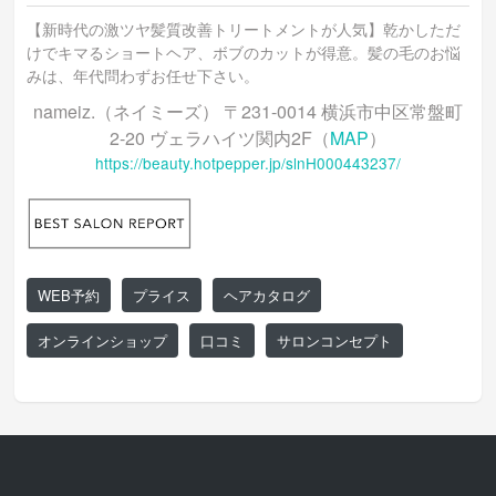
【新時代の激ツヤ髪質改善トリートメントが人気】乾かしただ
けでキマるショートヘア、ボブのカットが得意。髪の毛のお悩
みは、年代問わずお任せ下さい。
nameiz.（ネイミーズ） 〒231-0014 横浜市中区常盤町
2-20 ヴェラハイツ関内2F（
MAP
）
https://beauty.hotpepper.jp/slnH000443237/
WEB予約
プライス
ヘアカタログ
オンラインショップ
口コミ
サロンコンセプト