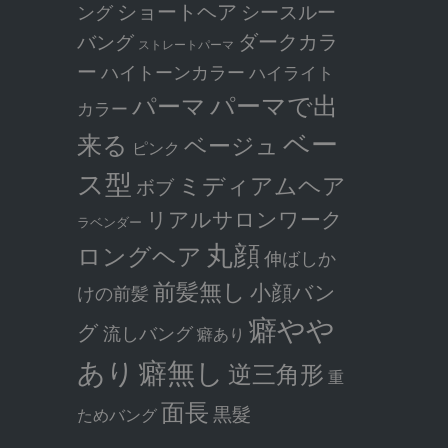
ショートヘア
シースルー
ング
ダークカラ
バング
ストレートパーマ
ー
ハイトーンカラー
ハイライト
パーマで出
パーマ
カラー
ベー
来る
ベージュ
ピンク
ス型
ミディアムヘア
ボブ
リアルサロンワーク
ラベンダー
丸顔
ロングヘア
伸ばしか
前髪無し
小顔バン
けの前髪
癖やや
グ
流しバング
癖あり
癖無し
あり
逆三角形
重
面長
黒髮
ためバング