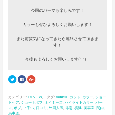
今回のパーマも楽しみです！
カラーもぜひよろしくお願いします！
また前髪気になってきたら連絡させて頂きま
す！
今後もよろしくお願いします(^ ^)！
ク
Facebook
ク
リ
で
リ
ッ
共
ッ
ク
有
ク
し
す
し
て
る
て
カテゴリー:
REVIEW
。 タグ:
nameiz
,
カット
,
カラー
,
ショー
Twitter
に
Google+
で
は
で
トヘア
,
ショートボブ
,
ネイミーズ
,
ハイライトカラー
,
パー
共
ク
共
有
リ
有
マ
,
ボブ
,
上手い
,
口コミ
,
外国人風
,
得意
,
横浜
,
美容室
,
関内
,
(新
ッ
(新
し
ク
し
馬車道
。