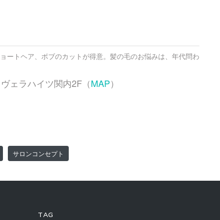
ョートヘア、ボブのカットが得意。髪の毛のお悩みは、年代問わ
20 ヴェラハイツ関内2F（
MAP
）
サロンコンセプト
TAG