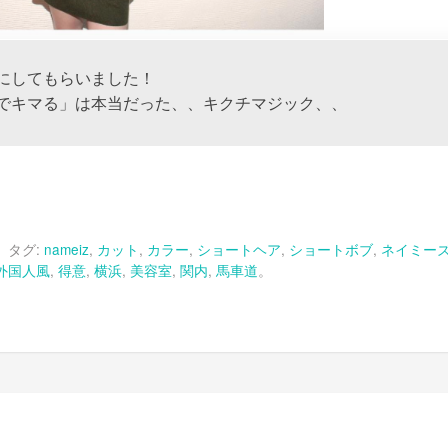
にしてもらいました！
でキマる」は本当だった、、キクチマジック、、
。 タグ:
nameiz
,
カット
,
カラー
,
ショートヘア
,
ショートボブ
,
ネイミー
+
外国人風
,
得意
,
横浜
,
美容室
,
関内
,
馬車道
。