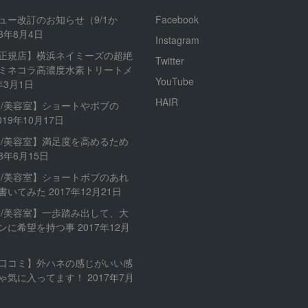
ュー改訂のお知らせ（9/1か
Facebook
23年8月4日
Instagram
正規店】横浜ネイミーズの超絶
Twitter
ミネコラ高濃度水素トリートメ
YouTube
年3月1日
HAIR
内/美容室】ショートやボブの
019年10月17日
内/美容室】満足度を高めるため
18年6月15日
内/美容室】ショートボブのあれ
書いてみた
2017年12月21日
内/美容室】一歩踏み出して、大
ンに希望を持つ事
2017年12月
口コミ】外ハネの感じがいい感
ゃ気に入ってます！
2017年7月