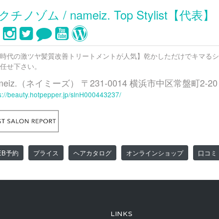
クチノゾム / nameiz. Top Stylist【代表】
時代の激ツヤ髪質改善トリートメントが人気】乾かしただけでキマるシ
任せ下さい。
meiz.（ネイミーズ） 〒231-0014 横浜市中区常盤町2-
s://beauty.hotpepper.jp/slnH000443237/
EB予約
プライス
ヘアカタログ
オンラインショップ
口コミ
LINKS