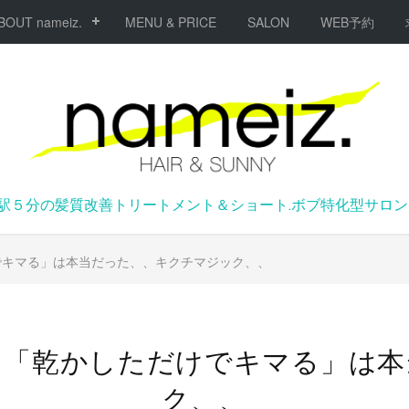
BOUT nameiz.
MENU & PRICE
SALON
WEB予約
駅５分の髪質改善トリートメント＆ショート.ボブ特化型サロンna
でキマる」は本当だった、、キクチマジック、、
】「乾かしただけでキマる」は本
ク、、