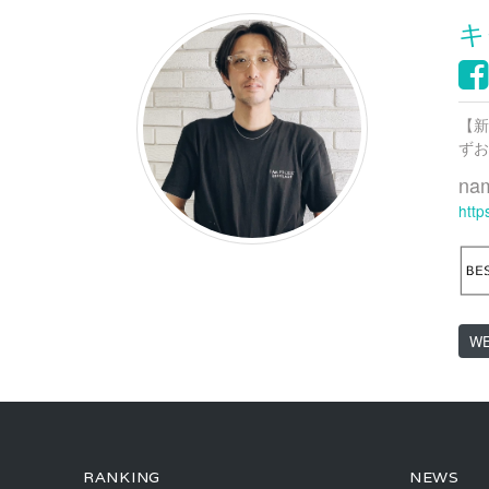
ン
ド
キ
ウ
で
開
き
ま
す)
【新
ずお
na
http
W
RANKING
NEWS