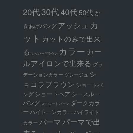
30代
20代
40代
50代
か
カ
アッシュ
きあげバング
ット
カットのみで出来
カラー
カー
る
カッパーブラウン
ルアイロンで出来る
グラ
シ
デーションカラー
グレージュ
ョコラブラウン
ショートバ
ショートヘア
シースルー
ング
ダークカラ
バング
ストレートパーマ
ー
ハイトーンカラー
ハイライト
パーマで出
パーマ
カラー
ベー