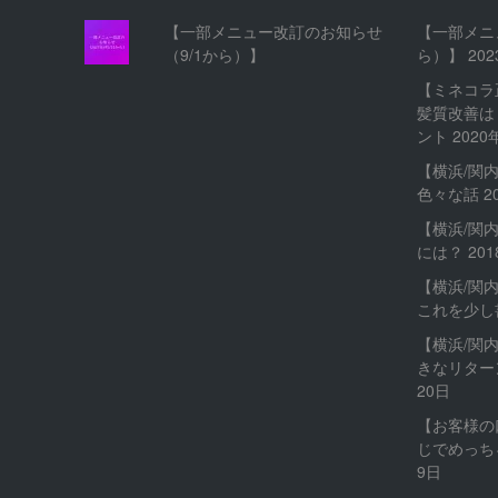
【一部メニュー改訂のお知らせ
【一部メニ
（9/1から）】
ら）】
20
【ミネコラ
髪質改善は
ント
2020
【横浜/関
色々な話
2
【横浜/関
には？
20
【横浜/関
これを少し
【横浜/関
きなリター
20日
【お客様の
じでめっち
9日