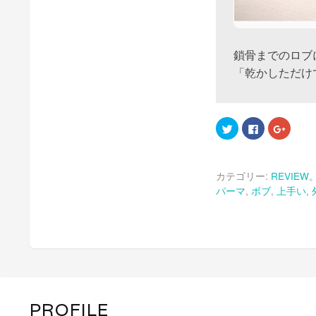
鎖骨までのロブ
「乾かしただけ
ク
Facebook
ク
リ
で
リ
ッ
共
ッ
ク
有
ク
し
す
し
て
る
て
カテゴリー:
REVIEW
Twitter
に
Google
で
は
で
パーマ
,
ボブ
,
上手い
,
共
ク
共
有
リ
有
(新
ッ
(新
し
ク
し
い
し
い
ウ
て
ウ
ィ
く
ィ
ン
だ
ン
ド
さ
ド
ウ
い
ウ
で
(新
で
開
し
開
き
い
き
ま
ウ
ま
PROFILE
す)
ィ
す)