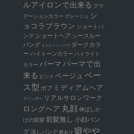
ルアイロンで出来る
グラ
シ
デーションカラー
グレージュ
ョコラブラウン
ショートバ
ショートヘア
シースルー
ング
ダークカラ
バング
ストレートパーマ
ー
ハイトーンカラー
ハイライト
パーマで出
パーマ
カラー
ベー
来る
ベージュ
ピンク
ス型
ミディアムヘア
ボブ
リアルサロンワーク
ラベンダー
丸顔
ロングヘア
伸ばしか
前髪無し
小顔バン
けの前髪
癖やや
グ
流しバング
癖あり