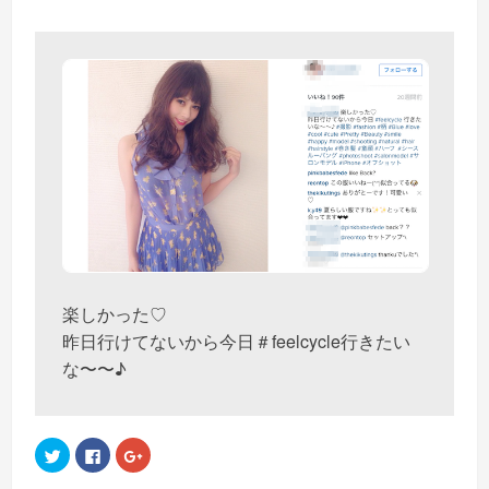
楽しかった♡
昨日行けてないから今日＃feelcycle行きたい
な〜〜♪
ク
Facebook
ク
リ
で
リ
ッ
共
ッ