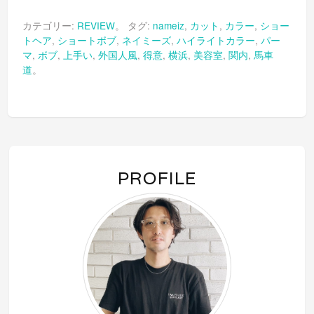
ク
有
ク
し
す
し
て
る
て
カテゴリー:
REVIEW
。 タグ:
nameiz
,
カット
,
カラー
,
ショー
Twitter
に
Google+
で
は
で
トヘア
,
ショートボブ
,
ネイミーズ
,
ハイライトカラー
,
パー
共
ク
共
有
リ
有
マ
,
ボブ
,
上手い
,
外国人風
,
得意
,
横浜
,
美容室
,
関内
,
馬車
(新
ッ
(新
し
ク
し
道
。
い
し
い
ウ
て
ウ
ィ
く
ィ
ン
だ
ン
ド
さ
ド
ウ
い
ウ
で
(新
で
開
し
開
き
い
き
ま
ウ
ま
す)
ィ
す)
ン
PROFILE
ド
ウ
で
開
き
ま
す)