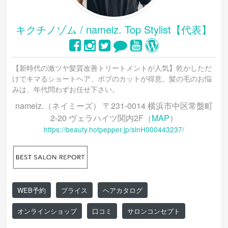
キクチノゾム / nameiz. Top Stylist【代表】
【新時代の激ツヤ髪質改善トリートメントが人気】乾かしただ
けでキマるショートヘア、ボブのカットが得意。髪の毛のお悩
みは、年代問わずお任せ下さい。
nameiz.（ネイミーズ） 〒231-0014 横浜市中区常盤町
2-20 ヴェラハイツ関内2F（
MAP
）
https://beauty.hotpepper.jp/slnH000443237/
WEB予約
プライス
ヘアカタログ
オンラインショップ
口コミ
サロンコンセプト