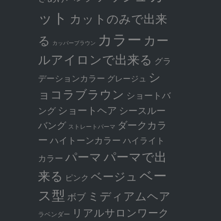
ット
カットのみで出来
カラー
カー
る
カッパーブラウン
ルアイロンで出来る
グラ
シ
デーションカラー
グレージュ
ョコラブラウン
ショートバ
ショートヘア
シースルー
ング
ダークカラ
バング
ストレートパーマ
ー
ハイトーンカラー
ハイライト
パーマで出
パーマ
カラー
ベー
来る
ベージュ
ピンク
ス型
ミディアムヘア
ボブ
リアルサロンワーク
ラベンダー