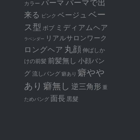
パーマで出
パーマ
カラー
ベー
来る
ベージュ
ピンク
ス型
ミディアムヘア
ボブ
リアルサロンワーク
ラベンダー
丸顔
ロングヘア
伸ばしか
前髪無し
小顔バン
けの前髪
癖やや
グ
流しバング
癖あり
癖無し
あり
逆三角形
重
面長
黒髮
ためバング