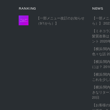
RANKING
NEWS
【一部メニュー改訂のお知らせ
【一部メニ
（9/1から）】
ら）】
20
【ミネコラ
髪質改善は
ント
2020
【横浜/関
色々な話
2
【横浜/関
には？
20
【横浜/関
これを少し
【横浜/関
きなリター
20日
【お客様の
じでめっち