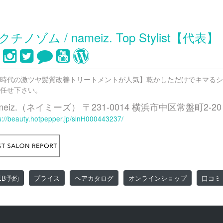
クチノゾム / nameiz. Top Stylist【代表】
時代の激ツヤ髪質改善トリートメントが人気】乾かしただけでキマるシ
任せ下さい。
meiz.（ネイミーズ） 〒231-0014 横浜市中区常盤町2-
s://beauty.hotpepper.jp/slnH000443237/
EB予約
プライス
ヘアカタログ
オンラインショップ
口コミ