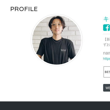
PROFILE
キ
【新
ずお
na
http
W