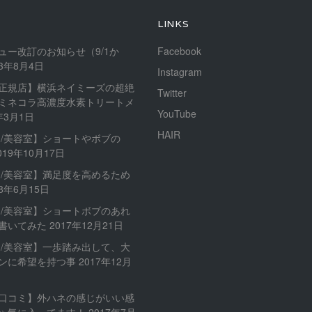
LINKS
ュー改訂のお知らせ（9/1か
Facebook
23年8月4日
Instagram
正規店】横浜ネイミーズの超絶
Twitter
ミネコラ高濃度水素トリートメ
YouTube
年3月1日
HAIR
内/美容室】ショートやボブの
019年10月17日
内/美容室】満足度を高めるため
18年6月15日
内/美容室】ショートボブのあれ
書いてみた
2017年12月21日
内/美容室】一歩踏み出して、大
ンに希望を持つ事
2017年12月
口コミ】外ハネの感じがいい感
ゃ気に入ってます！
2017年7月