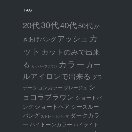
TAG
30代
20代
40代
50代
か
カ
アッシュ
きあげバング
ット
カットのみで出来
カラー
カー
る
カッパーブラウン
ルアイロンで出来る
グラ
シ
デーションカラー
グレージュ
ョコラブラウン
ショートバ
ショートヘア
シースルー
ング
ダークカラ
バング
ストレートパーマ
ー
ハイトーンカラー
ハイライト