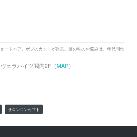
ョートヘア、ボブのカットが得意。髪の毛のお悩みは、年代問わ
20 ヴェラハイツ関内2F（
MAP
）
サロンコンセプト