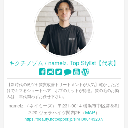
キクチノゾム / nameiz. Top Stylist【代表】
【新時代の激ツヤ髪質改善トリートメントが人気】乾かしただ
けでキマるショートヘア、ボブのカットが得意。髪の毛のお悩
みは、年代問わずお任せ下さい。
nameiz.（ネイミーズ） 〒231-0014 横浜市中区常盤町
2-20 ヴェラハイツ関内2F（
MAP
）
https://beauty.hotpepper.jp/slnH000443237/