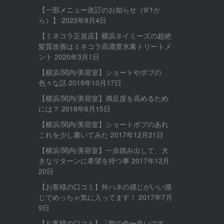
【一部メニュー改訂のお知らせ（9/1か
ら）】
2023年8月4日
【ミネコラ正規店】横浜ネイミーズの超絶
髪質改善はミネコラ高濃度水素トリートメ
ント
2020年3月1日
【横浜/関内/美容室】ショートやボブの
色々な話
2019年10月17日
【横浜/関内/美容室】満足度を高めるため
には？
2018年6月15日
【横浜/関内/美容室】ショートボブのあれ
これを少し書いてみた
2017年12月21日
【横浜/関内/美容室】一歩踏み出して、大
きなリターンに希望を持つ事
2017年12月
20日
【お客様の口コミ】外ハネの感じがいい感
じでめっちゃ気に入ってます！
2017年7月
9日
【お客様の口コミ】「髪の色〜良いです