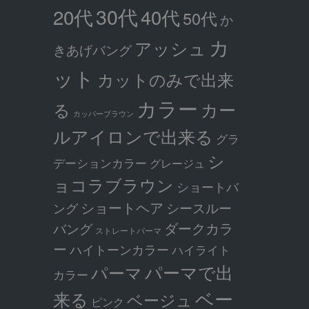
30代
20代
40代
50代
か
カ
アッシュ
きあげバング
ット
カットのみで出来
カラー
カー
る
カッパーブラウン
ルアイロンで出来る
グラ
シ
デーションカラー
グレージュ
ョコラブラウン
ショートバ
ショートヘア
シースルー
ング
ダークカラ
バング
ストレートパーマ
ー
ハイトーンカラー
ハイライト
パーマで出
パーマ
カラー
ベー
来る
ベージュ
ピンク