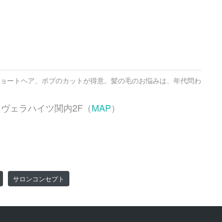
ョートヘア、ボブのカットが得意。髪の毛のお悩みは、年代問わ
20 ヴェラハイツ関内2F（
MAP
）
サロンコンセプト