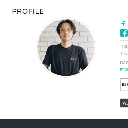
PROFILE
キ
【新
ずお
na
http
W