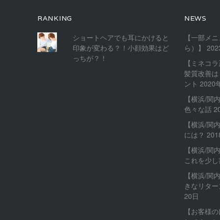
RANKING
NEWS
ショートヘアでも耳にかけると
【一部メニ
印象が変わる？！小顔効果はど
ら）】
20
っちが？！
【ミネコラ
髪質改善は
ント
2020
【横浜/関
色々な話
2
【横浜/関
には？
20
【横浜/関
これを少し
【横浜/関
きなリター
20日
【お客様の