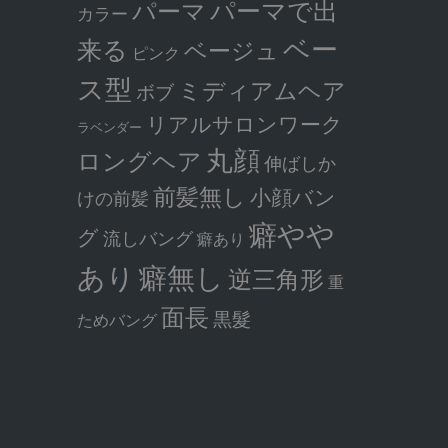
パーマで出
パーマ
カラー
ベー
来る
ベージュ
ピンク
ス型
ミディアムヘア
ボブ
リアルサロンワーク
ラベンダー
丸顔
ロングヘア
伸ばしか
前髪無し
小顔バン
けの前髪
癖やや
グ
流しバング
癖あり
癖無し
あり
逆三角形
重
面長
黒髮
ためバング