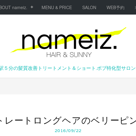
BOUT nameiz.
MENU & PRICE
SALON
WEB予約
駅５分の髪質改善トリートメント＆ショート.ボブ特化型サロンna
トレートロングヘアのベリーピ
2016/09/22