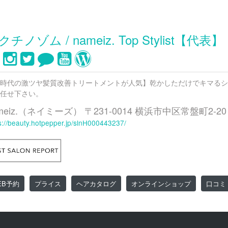
クチノゾム / nameiz. Top Stylist【代表】
時代の激ツヤ髪質改善トリートメントが人気】乾かしただけでキマるシ
任せ下さい。
meiz.（ネイミーズ） 〒231-0014 横浜市中区常盤町2-
s://beauty.hotpepper.jp/slnH000443237/
EB予約
プライス
ヘアカタログ
オンラインショップ
口コミ