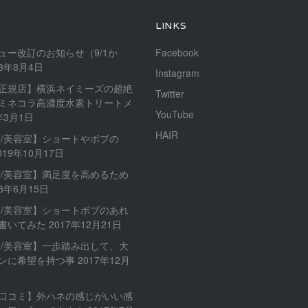
LINKS
ュー改訂のお知らせ（9/1か
Facebook
23年8月4日
Instagram
正規店】横浜ネイミーズの超絶
Twitter
ミネコラ高濃度水素トリートメ
YouTube
年3月1日
HAIR
内/美容室】ショートやボブの
019年10月17日
内/美容室】満足度を高めるため
18年6月15日
内/美容室】ショートボブのあれ
書いてみた
2017年12月21日
内/美容室】一歩踏み出して、大
ンに希望を持つ事
2017年12月
口コミ】外ハネの感じがいい感