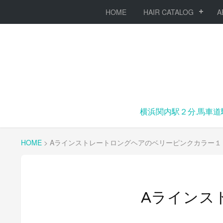
HOME
HAIR CATALOG
A
横浜関内駅２分.馬車道
HOME
>
Aラインストレートロングヘアのベリーピンクカラー１
Aラインス