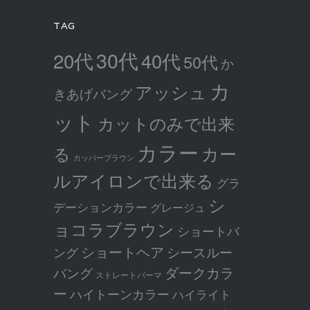
TAG
30代
20代
40代
50代
か
カ
アッシュ
きあげバング
ット
カットのみで出来
カラー
カー
る
カッパーブラウン
ルアイロンで出来る
グラ
シ
デーションカラー
グレージュ
ョコラブラウン
ショートバ
ショートヘア
シースルー
ング
ダークカラ
バング
ストレートパーマ
ー
ハイトーンカラー
ハイライト