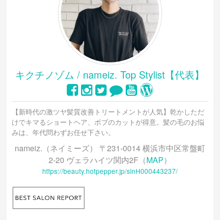
キクチノゾム / nameiz. Top Stylist【代表】
【新時代の激ツヤ髪質改善トリートメントが人気】乾かしただ
けでキマるショートヘア、ボブのカットが得意。髪の毛のお悩
みは、年代問わずお任せ下さい。
nameiz.（ネイミーズ） 〒231-0014 横浜市中区常盤町
2-20 ヴェラハイツ関内2F（
MAP
）
https://beauty.hotpepper.jp/slnH000443237/