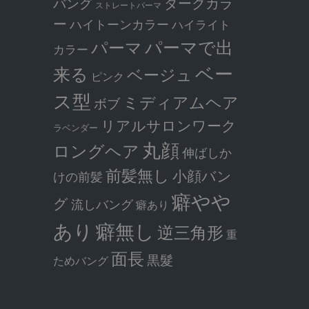
ダークカラ
バング
ストレートパーマ
ー
ハイトーンカラー
ハイライト
パーマで出
パーマ
カラー
ベー
来る
ベージュ
ピンク
ス型
ミディアムヘア
ボブ
リアルサロンワーク
ラベンダー
丸顔
ロングヘア
伸ばしか
前髪無し
小顔バン
けの前髪
癖やや
グ
流しバング
癖あり
癖無し
あり
逆三角形
重
面長
黒髮
ためバング