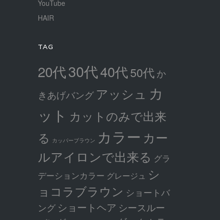
YouTube
HAIR
TAG
30代
20代
40代
50代
か
カ
アッシュ
きあげバング
ット
カットのみで出来
カラー
カー
る
カッパーブラウン
ルアイロンで出来る
グラ
シ
デーションカラー
グレージュ
ョコラブラウン
ショートバ
ショートヘア
シースルー
ング