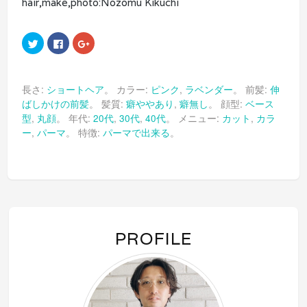
hair,make,photo:Nozomu Kikuchi
ク
Facebook
ク
リ
で
リ
ッ
共
ッ
ク
有
ク
し
す
し
て
る
て
長さ:
ショートヘア
。 カラー:
ピンク
,
ラベンダー
。 前髪:
伸
Twitter
に
Google+
で
は
で
ばしかけの前髪
。 髪質:
癖ややあり
,
癖無し
。 顔型:
ベース
共
ク
共
有
リ
有
型
,
丸顔
。 年代:
20代
,
30代
,
40代
。 メニュー:
カット
,
カラ
(新
ッ
(新
し
ク
し
ー
,
パーマ
。 特徴:
パーマで出来る
。
い
し
い
ウ
て
ウ
ィ
く
ィ
ン
だ
ン
ド
さ
ド
ウ
い
ウ
で
(新
で
開
し
開
き
い
き
ま
ウ
ま
す)
ィ
す)
ン
PROFILE
ド
ウ
で
開
き
ま
す)