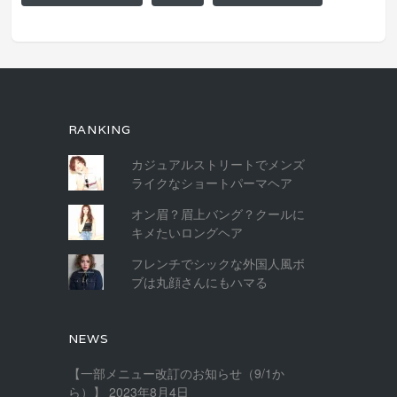
RANKING
カジュアルストリートでメンズ
ライクなショートパーマヘア
オン眉？眉上バング？クールに
キメたいロングヘア
フレンチでシックな外国人風ボ
ブは丸顔さんにもハマる
NEWS
【一部メニュー改訂のお知らせ（9/1か
ら）】
2023年8月4日