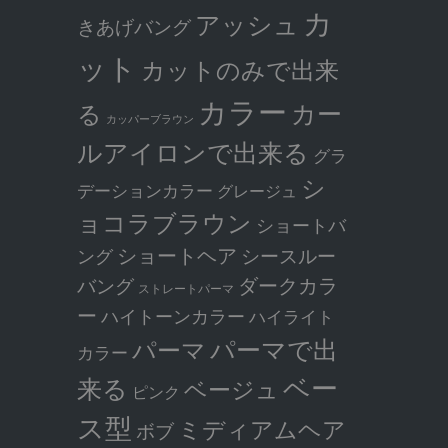
カ
アッシュ
きあげバング
ット
カットのみで出来
カラー
カー
る
カッパーブラウン
ルアイロンで出来る
グラ
シ
デーションカラー
グレージュ
ョコラブラウン
ショートバ
ショートヘア
シースルー
ング
ダークカラ
バング
ストレートパーマ
ー
ハイトーンカラー
ハイライト
パーマで出
パーマ
カラー
ベー
来る
ベージュ
ピンク
ス型
ミディアムヘア
ボブ