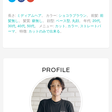
リ
で
リ
ッ
共
ッ
ク
有
ク
し
す
し
て
る
て
長さ:
ミディアムヘア
。 カラー:
ショコラブラウン
。 前髪:
前
Twitter
に
Google+
で
は
で
髪無し
。 髪質:
癖無し
。 顔型:
ベース型
,
丸顔
。 年代:
20代
,
共
ク
共
有
リ
有
30代
,
40代
,
50代
。 メニュー:
カット
,
カラー
,
ストレートパ
(新
ッ
(新
し
ク
し
ーマ
。 特徴:
カットのみで出来る
。
い
し
い
ウ
て
ウ
ィ
く
ィ
ン
だ
ン
ド
さ
ド
ウ
い
ウ
で
(新
で
開
し
開
き
い
き
ま
ウ
ま
す)
ィ
す)
ン
PROFILE
ド
ウ
で
開
き
ま
す)