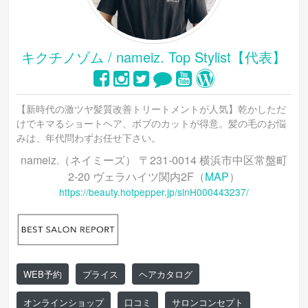
キクチノゾム / nameiz. Top Stylist【代表】
【新時代の激ツヤ髪質改善トリートメントが人気】乾かしただ
けでキマるショートヘア、ボブのカットが得意。髪の毛のお悩
みは、年代問わずお任せ下さい。
nameiz.（ネイミーズ） 〒231-0014 横浜市中区常盤町
2-20 ヴェラハイツ関内2F（
MAP
）
https://beauty.hotpepper.jp/slnH000443237/
WEB予約
プライス
ヘアカタログ
オンラインショップ
口コミ
サロンコンセプト