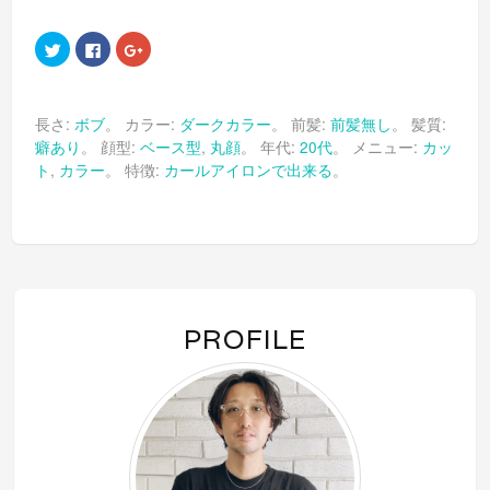
ク
Facebook
ク
リ
で
リ
ッ
共
ッ
ク
有
ク
し
す
し
て
る
て
長さ:
ボブ
。 カラー:
ダークカラー
。 前髪:
前髪無し
。 髪質:
Twitter
に
Google+
で
は
で
癖あり
。 顔型:
ベース型
,
丸顔
。 年代:
20代
。 メニュー:
カッ
共
ク
共
有
リ
有
ト
,
カラー
。 特徴:
カールアイロンで出来る
。
(新
ッ
(新
し
ク
し
い
し
い
ウ
て
ウ
ィ
く
ィ
ン
だ
ン
ド
さ
ド
ウ
い
ウ
で
(新
で
開
し
開
き
い
き
ま
ウ
ま
PROFILE
す)
ィ
す)
ン
ド
ウ
で
開
き
ま
す)