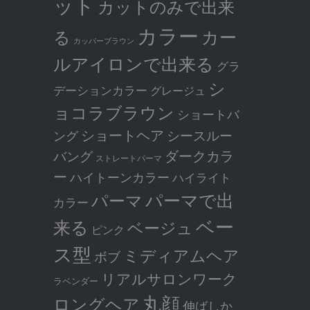
ット
カットのみで出来
カラー
カー
る
カッパーブラウン
ルアイロンで出来る
グラ
シ
デーションカラー
グレージュ
ョコラブラウン
ショートバ
ショートヘア
シースルー
ング
ダークカラ
バング
ストレートパーマ
ー
ハイトーンカラー
ハイライト
パーマで出
パーマ
カラー
ベー
来る
ベージュ
ピンク
ス型
ミディアムヘア
ボブ
リアルサロンワーク
ラベンダー
丸顔
ロングヘア
伸ばしか