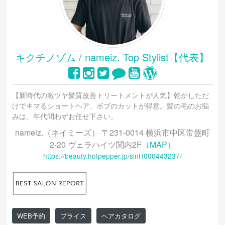
キクチノゾム / nameiz. Top Stylist【代表】
【新時代の激ツヤ髪質改善トリートメントが人気】乾かしただ
けでキマるショートヘア、ボブのカットが得意。髪の毛のお悩
みは、年代問わずお任せ下さい。
nameiz.（ネイミーズ） 〒231-0014 横浜市中区常盤町
2-20 ヴェラハイツ関内2F（
MAP
）
https://beauty.hotpepper.jp/slnH000443237/
WEB予約
プライス
ヘアカタログ