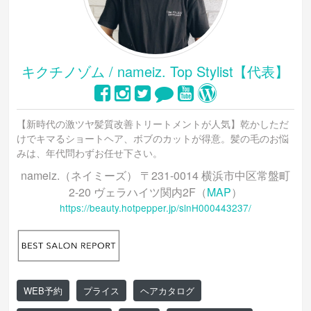
キクチノゾム / nameiz. Top Stylist【代表】
【新時代の激ツヤ髪質改善トリートメントが人気】乾かしただ
けでキマるショートヘア、ボブのカットが得意。髪の毛のお悩
みは、年代問わずお任せ下さい。
nameiz.（ネイミーズ） 〒231-0014 横浜市中区常盤町
2-20 ヴェラハイツ関内2F（
MAP
）
https://beauty.hotpepper.jp/slnH000443237/
WEB予約
プライス
ヘアカタログ