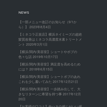
NEWS
【一部メニュー改訂のお知らせ（9/1か
ら）】
2023年8月4日
【ミネコラ正規店】横浜ネイミーズの超絶
髪質改善はミネコラ高濃度水素トリートメ
ント
2020年3月1日
【横浜/関内/美容室】ショートやボブの
色々な話
2019年10月17日
【横浜/関内/美容室】満足度を高めるため
には？
2018年6月15日
【横浜/関内/美容室】ショートボブのあれ
これを少し書いてみた
2017年12月21日
【横浜/関内/美容室】一歩踏み出して、大
きなリターンに希望を持つ事
2017年12月
20日
【お客様の口コミ】外ハネの感じがいい感