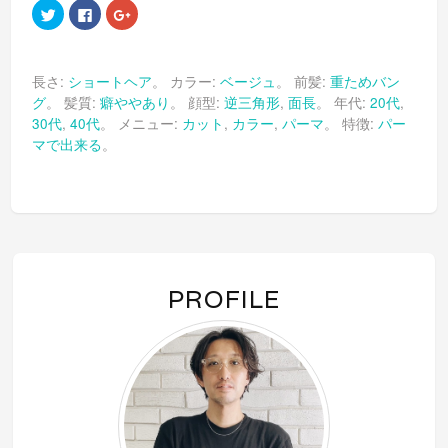
ク
Facebook
ク
リ
で
リ
ッ
共
ッ
ク
有
ク
し
す
し
て
る
て
長さ:
ショートヘア
。 カラー:
ベージュ
。 前髪:
重ためバン
Twitter
に
Google+
で
は
で
グ
。 髪質:
癖ややあり
。 顔型:
逆三角形
,
面長
。 年代:
20代
,
共
ク
共
有
リ
有
30代
,
40代
。 メニュー:
カット
,
カラー
,
パーマ
。 特徴:
パー
(新
ッ
(新
し
ク
し
マで出来る
。
い
し
い
ウ
て
ウ
ィ
く
ィ
ン
だ
ン
ド
さ
ド
ウ
い
ウ
で
(新
で
開
し
開
き
い
き
ま
ウ
ま
す)
ィ
す)
ン
PROFILE
ド
ウ
で
開
き
ま
す)