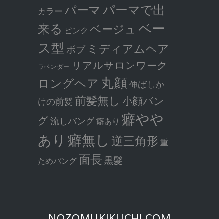
パーマで出
パーマ
カラー
ベー
来る
ベージュ
ピンク
ス型
ミディアムヘア
ボブ
リアルサロンワーク
ラベンダー
丸顔
ロングヘア
伸ばしか
前髪無し
小顔バン
けの前髪
癖やや
グ
流しバング
癖あり
癖無し
あり
逆三角形
重
面長
黒髮
ためバング
NOZOMUKIKUCHI.COM