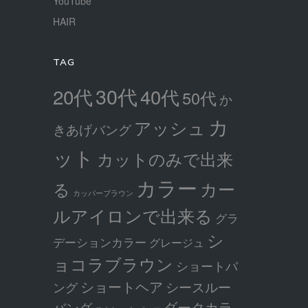
YouTube
HAIR
TAG
30代
20代
40代
50代
か
カ
アッシュ
きあげバング
ット
カットのみで出来
カラー
カー
る
カッパーブラウン
ルアイロンで出来る
グラ
シ
デーションカラー
グレージュ
ョコラブラウン
ショートバ
ショートヘア
シースルー
ング
ダークカラ
バング