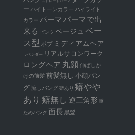
ストレートパーマ
ー
ハイトーンカラー
ハイライト
パーマで出
パーマ
カラー
ベー
来る
ベージュ
ピンク
ス型
ミディアムヘア
ボブ
リアルサロンワーク
ラベンダー
丸顔
ロングヘア
伸ばしか
前髪無し
小顔バン
けの前髪
癖やや
グ
流しバング
癖あり
癖無し
あり
逆三角形
重
面長
黒髮
ためバング