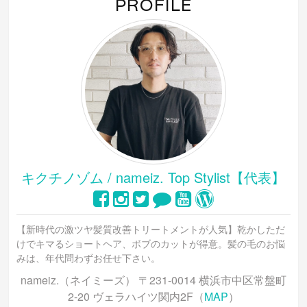
PROFILE
キクチノゾム / nameiz. Top Stylist【代表】
【新時代の激ツヤ髪質改善トリートメントが人気】乾かしただ
けでキマるショートヘア、ボブのカットが得意。髪の毛のお悩
みは、年代問わずお任せ下さい。
nameiz.（ネイミーズ） 〒231-0014 横浜市中区常盤町
2-20 ヴェラハイツ関内2F（
MAP
）