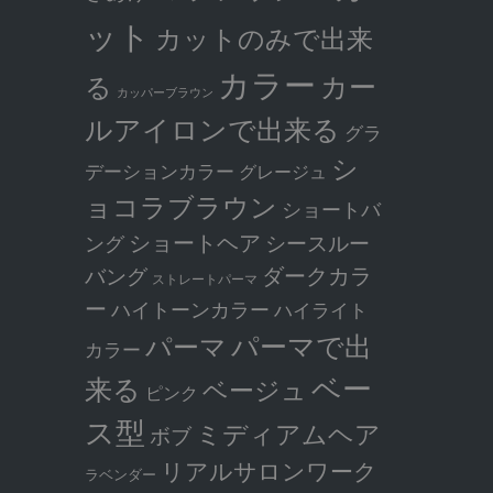
ット
カットのみで出来
カラー
カー
る
カッパーブラウン
ルアイロンで出来る
グラ
シ
デーションカラー
グレージュ
ョコラブラウン
ショートバ
ショートヘア
シースルー
ング
ダークカラ
バング
ストレートパーマ
ー
ハイトーンカラー
ハイライト
パーマで出
パーマ
カラー
ベー
来る
ベージュ
ピンク
ス型
ミディアムヘア
ボブ
リアルサロンワーク
ラベンダー