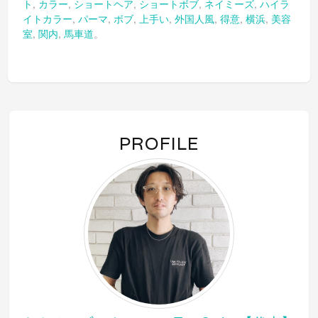
ト
,
カラー
,
ショートヘア
,
ショートボブ
,
ネイミーズ
,
ハイラ
共
ク
共
有
リ
有
イトカラー
,
パーマ
,
ボブ
,
上手い
,
外国人風
,
得意
,
横浜
,
美容
(新
ッ
(新
し
ク
し
室
,
関内
,
馬車道
。
い
し
い
ウ
て
ウ
ィ
く
ィ
ン
だ
ン
ド
さ
ド
ウ
い
ウ
で
(新
で
開
し
開
き
い
き
ま
ウ
ま
す)
ィ
す)
ン
PROFILE
ド
ウ
で
開
き
ま
す)