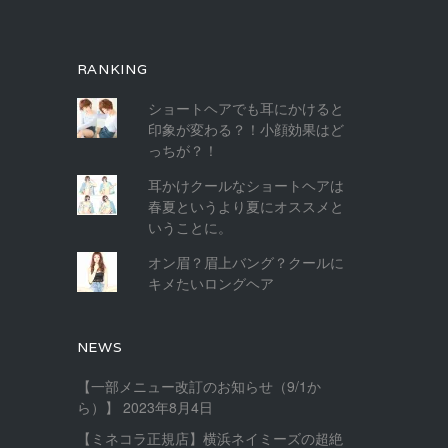
RANKING
ショートヘアでも耳にかけると
印象が変わる？！小顔効果はど
っちが？！
耳かけクールなショートヘアは
春夏というより夏にオススメと
いうことに。
オン眉？眉上バング？クールに
キメたいロングヘア
NEWS
【一部メニュー改訂のお知らせ（9/1か
ら）】
2023年8月4日
【ミネコラ正規店】横浜ネイミーズの超絶