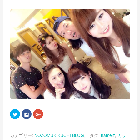
ク
Facebook
ク
リ
で
リ
ッ
共
ッ
ク
有
ク
し
す
し
て
る
て
カテゴリー:
NOZOMUKIKUCHI BLOG
。 タグ:
nameiz
,
カッ
Twitter
に
Google+
で
は
で