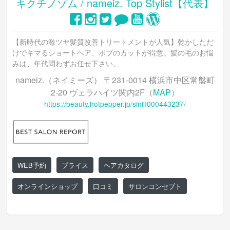
キクチノゾム / nameiz. Top Stylist【代表】
【新時代の激ツヤ髪質改善トリートメントが人気】乾かしただ
けでキマるショートヘア、ボブのカットが得意。髪の毛のお悩
みは、年代問わずお任せ下さい。
nameiz.（ネイミーズ） 〒231-0014 横浜市中区常盤町
2-20 ヴェラハイツ関内2F（
MAP
）
https://beauty.hotpepper.jp/slnH000443237/
WEB予約
プライス
ヘアカタログ
オンラインショップ
口コミ
サロンコンセプト