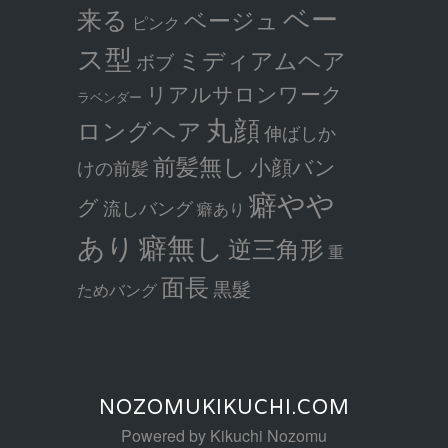
ベー
来る
ベージュ
ピンク
ス型
ミディアムヘア
ボブ
リアルサロンワーク
ラベンダー
丸顔
ロングヘア
伸ばしか
前髪無し
小顔バン
けの前髪
癖やや
グ
流しバング
癖あり
癖無し
あり
逆三角形
重
面長
黒髮
ためバング
NOZOMUKIKUCHI.COM
Powered by Kikuchi Nozomu