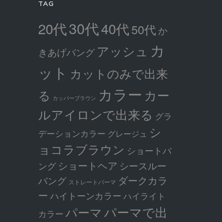
TAG
30代
20代
40代
50代
か
カ
アッシュ
きあげバング
ット
カットのみで出来
カラー
カー
る
カッパーブラウン
ルアイロンで出来る
グラ
シ
デーションカラー
グレージュ
ョコラブラウン
ショートバ
ショートヘア
シースルー
ング
ダークカラ
バング
ストレートパーマ
ー
ハイトーンカラー
ハイライト
パーマで出
パーマ
カラー