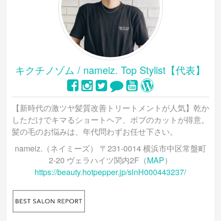
キクチノゾム / nameiz. Top Stylist【代表】
【新時代の激ツヤ髪質改善トリートメントが人気】乾か
しただけでキマるショートヘア、ボブのカットが得意。
髪の毛のお悩みは、年代問わずお任せ下さい。
nameiz.（ネイミーズ） 〒231-0014 横浜市中区常盤町
2-20 ヴェラハイツ関内2F（
MAP
）
https://beauty.hotpepper.jp/slnH000443237/