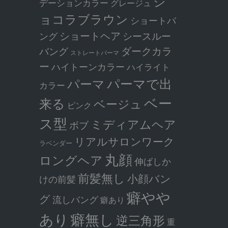
シ
デーションカラー
グレージュ
ョコラブラウン
ショートバ
ショートヘア
シースルー
ング
ダークカラ
バング
ストレートパーマ
ー
ハイトーンカラー
ハイライト
パーマで出
パーマ
カラー
ベー
来る
ベージュ
ピンク
ス型
ミディアムヘア
ボブ
リアルサロンワーク
ラベンダー
丸顔
ロングヘア
伸ばしか
前髪無し
小顔バン
けの前髪
癖やや
グ
流しバング
癖あり
癖無し
あり
逆三角形
重