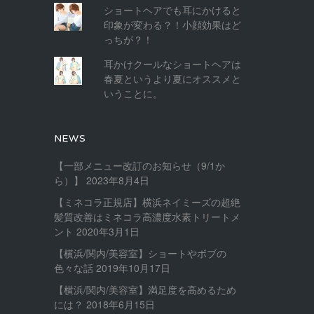
ショートヘアでも耳にかけると
印象が変わる？！小顔効果はど
っちが？！
耳かけクールなショートヘアは
春夏というより夏にオススメと
いうことに。
NEWS
【一部メニュー改訂のお知らせ（9/1か
ら）】
2023年8月4日
【ミネコラ正規店】横浜ネイミーズの超絶
髪質改善はミネコラ高濃度水素トリートメ
ント
2020年3月1日
【横浜/関内/美容室】ショートやボブの
色々な話
2019年10月17日
【横浜/関内/美容室】満足度を高めるため
には？
2018年6月15日