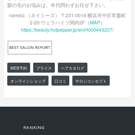
髪の毛のお悩みは、年代問わずお任せ下さい。
nameiz.（ネイミーズ） 〒231-0014 横浜市中区常盤町
2-20 ヴェラハイツ関内2F（
MAP
）
https://beauty.hotpepper.jp/slnH000443237/
WEB予約
プライス
ヘアカタログ
オンラインショップ
口コミ
サロンコンセプト
RANKING