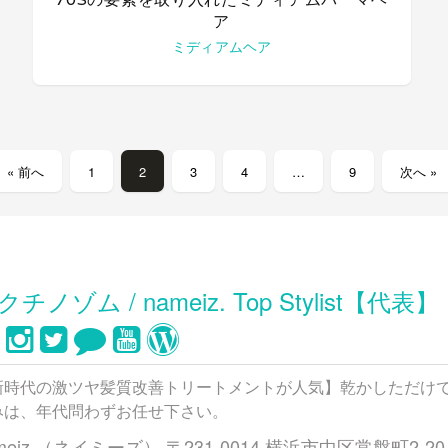
ア
ミディアムヘア
« 前へ
1
2
3
4
…
9
次へ »
クチノゾム / nameiz. Top Stylist【代表】
新時代の激ツヤ髪質改善トリートメントが人気】乾かしただけ
みは、年代問わずお任せ下さい。
meiz.（ネイミーズ） 〒231-0014 横浜市中区常盤町2-