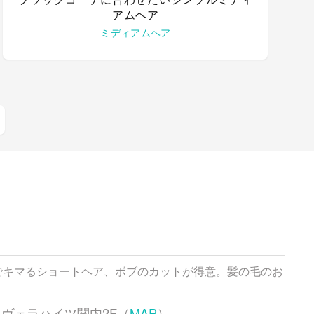
アムヘア
ミディアムヘア
でキマるショートヘア、ボブのカットが得意。髪の毛のお
20 ヴェラハイツ関内2F（
MAP
）