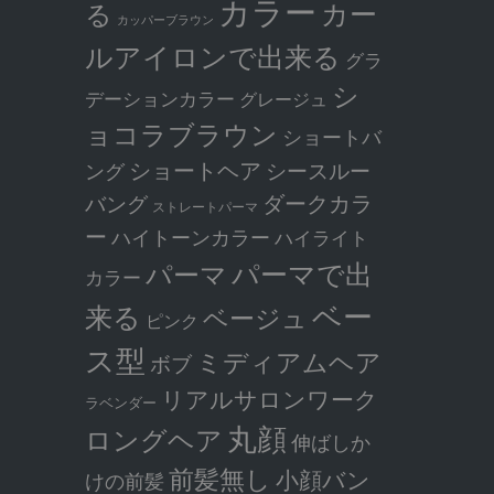
カラー
カー
る
カッパーブラウン
ルアイロンで出来る
グラ
シ
デーションカラー
グレージュ
ョコラブラウン
ショートバ
ショートヘア
シースルー
ング
ダークカラ
バング
ストレートパーマ
ー
ハイトーンカラー
ハイライト
パーマで出
パーマ
カラー
ベー
来る
ベージュ
ピンク
ス型
ミディアムヘア
ボブ
リアルサロンワーク
ラベンダー
丸顔
ロングヘア
伸ばしか
前髪無し
小顔バン
けの前髪