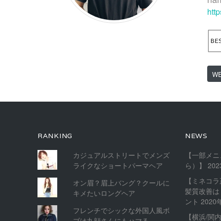
htt
W
RANKING
NEWS
カジュアルストリートでメンズ
【一部メニ
ライクなショートパーマヘア
ら）】
20
【ミネコラ
オン眉？眉上バング？クールに
髪質改善は
キメたいロングヘア
ント
2020
フレンチでシックな外国人風ボ
【横浜/関
ブは丸顔さんにもハマる