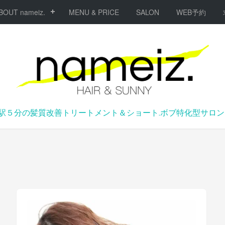
BOUT nameiz.
MENU & PRICE
SALON
WEB予約
駅５分の髪質改善トリートメント＆ショート.ボブ特化型サロンna