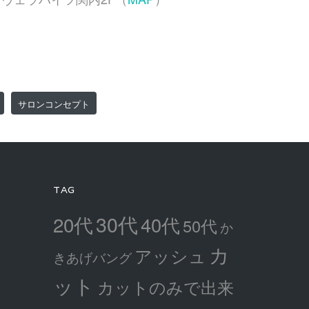
サロンコンセプト
TAG
30代
20代
40代
50代
か
カ
アッシュ
きあげバング
ット
カットのみで出来