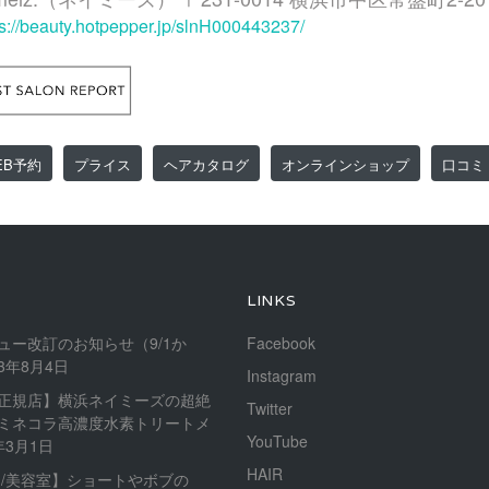
ps://beauty.hotpepper.jp/slnH000443237/
EB予約
プライス
ヘアカタログ
オンラインショップ
口コミ
LINKS
ュー改訂のお知らせ（9/1か
Facebook
23年8月4日
Instagram
正規店】横浜ネイミーズの超絶
Twitter
ミネコラ高濃度水素トリートメ
YouTube
年3月1日
HAIR
内/美容室】ショートやボブの